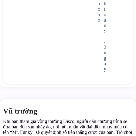
a
h
c
t
a
o
o
á
n
:
1
-
2
n
g
à
y
Vũ trường
Khi bạn tham gia vòng thưởng Disco, người dẫn chương trình sẽ
đưa bạn đến sàn nhảy ảo, nơi một nhân vật đại diện nhảy múa có
tên “Mr. Funky” sẽ quyết định số tiền thắng cược của bạn. Trò chơi