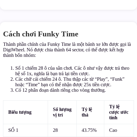
Cách chơi Funky Time
Thành phần chính của Funky Time là một bánh xe lớn được gọi là
DigiWheel. Nó được chia thành 64 sector, có thể được kết hợp
thành bốn nhóm:
Số 1 chiếm 28 ô của sân chơi. Các ô như vậy được trả theo
hệ số 1x, nghĩa là bạn trả lại tiền cược.
Các chữ cái chiếm 24 ô. Thu thập các từ “Play”, “Funk”
hoặc “Time” bạn có thể nhận được 25x tiền cược.
Có 12 phân đoạn dành riêng cho vòng thưởng.
Tỷ lệ
Số lượng
Tỷ lệ
Biểu tượng
cược ước
vị trí
thả
tính
SỐ 1
28
43.75%
Cao