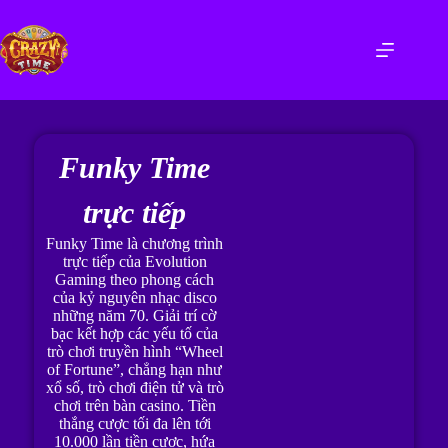
Funky Time
trực tiếp
Funky Time là chương trình
trực tiếp của Evolution
Gaming theo phong cách
của kỷ nguyên nhạc disco
những năm 70. Giải trí cờ
bạc kết hợp các yếu tố của
trò chơi truyền hình “Wheel
of Fortune”, chẳng hạn như
xổ số, trò chơi điện tử và trò
chơi trên bàn casino. Tiền
thắng cược tối đa lên tới
10.000 lần tiền cược, hứa