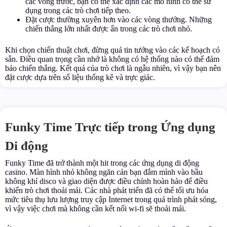
các vòng trước, bạn có thể xác định các mô hình có thể sử
dụng trong các trò chơi tiếp theo.
Đặt cược thường xuyên hơn vào các vòng thưởng. Những
chiến thắng lớn nhất được ẩn trong các trò chơi nhỏ.
Khi chọn chiến thuật chơi, đừng quá tin tưởng vào các kế hoạch có
sẵn. Điều quan trọng cần nhớ là không có hệ thống nào có thể đảm
bảo chiến thắng. Kết quả của trò chơi là ngẫu nhiên, vì vậy bạn nên
đặt cược dựa trên số liệu thống kê và trực giác.
Funky Time Trực tiếp trong Ứng dụng
Di động
Funky Time đã trở thành một hit trong các ứng dụng di động
casino. Màn hình nhỏ không ngăn cản bạn đắm mình vào bầu
không khí disco và giao diện được điều chỉnh hoàn hảo để điều
khiển trò chơi thoải mái. Các nhà phát triển đã có thể tối ưu hóa
mức tiêu thụ lưu lượng truy cập Internet trong quá trình phát sóng,
vì vậy việc chơi mà không cần kết nối wi-fi sẽ thoải mái.