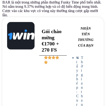
BAR là một trong những phần thưởng Funky Time phổ biến nhất.
Nó nằm trong 9.37% trường hợp và có độ biến động trung bình.
Cược vào các khu vực có vòng này thường tăng cược gấp mười
lần.
NHẬN
Gói chào
TIỀN
mừng
THƯỞNG
€1700 +
CỦA BẠN
270 FS
G
T
i
h
ấ
ờ
y
i
p
g
h
i
é
a
p
n
:
t
C
h
u
a
r
n