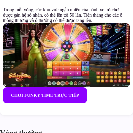
Trong mỗi vòng, các khu vực ngẫu nhiên của bánh xe trò chơi
được gán hệ số nhân, có thể lên tới 50 lần. Tiền thắng cho các ô
thông thường và ô thưởng có thể được tăng lên.
CHƠI FUNKY TIME TRỰC TIẾP
Vòng thưởng