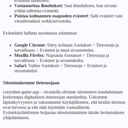
evästeitä laitteellesi.
Vastaanottaa ilmoitukset
: Saat ilmoituksen, kun sivusto
yrittää tallentaa evästeitä.
Poistaa kolmannen osapuolen evästeet
: Salli evästeet vain
vierailemaltasi verkkosivustolta.
Evästeiden hallinta suosituissa selaimissa:
Google Chrome
: Siirry kohtaan Asetukset > Tietosuoja ja
turvallisuus > Evästeet ja muut sivustotiedot.
Mozilla Firefox
: Napsauta Asetukset > Tietosuoja ja
turvallisuus > Evästeet ja sivustotiedot.
Safari
: Valitse Asetukset > Tietosuoja > Evästeet ja
sivustotiedot.
Sitoutumisemme tietosuojaan
crazytime-game.app – sivustolla olemme sitoutuneet noudattamaan
korkeimpia digitaalisen tietosuojan standardeja. Uskomme
läpinäkyvyyteen ja vakuutamme käyttäjillemme, että heidän tietonsa
ovat turvassa ja että niitä käytetään vastuullisesti.
Evästekäytäntömme heijastaa sitoutumistamme tämän luottamuksen
ylläpitämiseen.