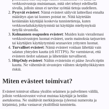
verkkosivustoja muistamaan, mitä olet tehnyt edellisellä
sivulla, jolloin sinun ei tarvitse syöttää tietoja uudelleen.
Pysyvät evästeet
: Nämä evästeet säilyvät laitteellasi ennalta
määrätyn ajan tai kunnes poistat ne. Niitä käytetään
keräämään käyttäjää koskevia tunnistetietoja, kuten
verkkoselailukäyttäytymistä tai käyttäjän mieltymyksiä
tietyllä sivustolla.
Kolmannen osapuolen evästeet
: Muiden kuin vierailemasi
verkkosivustojen luomat evästeet, usein mainoksia tarjoavien
tai käyttäjien käyttäytymistä seuraavien yritysten luomat.
Turvalliset evästeet
: Nämä evästeet voidaan lähettää vain
salatun yhteyden kautta (eli HTTPS). Ne varmistavat, että
evästeen tiedot salataan ja lähetetään turvallisesti.
HttpOnly-evästeet
: Näihin evästeisiin ei pääse JavaScriptin
kautta. Ne vähentävät sivustojen välisten skriptihyökkäysten
riskiä.
Miten evästeet toimivat?
Evästeet toimivat sillana yksilön selaimen ja palvelimen välillä,
jolloin verkkosivustot voivat muistaa käyttäjät ja heidän
asetuksensa. Ne sisältävät merkkijonoja (yleensä numeroita ja
kirjaimia), jotka vastaavat yksilöllisiä tunnisteita.