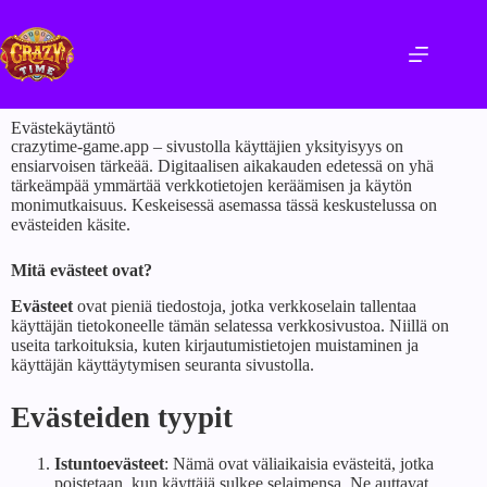
Evästekäytäntö
crazytime-game.app – sivustolla käyttäjien yksityisyys on
ensiarvoisen tärkeää. Digitaalisen aikakauden edetessä on yhä
tärkeämpää ymmärtää verkkotietojen keräämisen ja käytön
monimutkaisuus. Keskeisessä asemassa tässä keskustelussa on
evästeiden käsite.
Mitä evästeet ovat?
Evästeet
ovat pieniä tiedostoja, jotka verkkoselain tallentaa
käyttäjän tietokoneelle tämän selatessa verkkosivustoa. Niillä on
useita tarkoituksia, kuten kirjautumistietojen muistaminen ja
käyttäjän käyttäytymisen seuranta sivustolla.
Evästeiden tyypit
Istuntoevästeet
: Nämä ovat väliaikaisia evästeitä, jotka
poistetaan, kun käyttäjä sulkee selaimensa. Ne auttavat