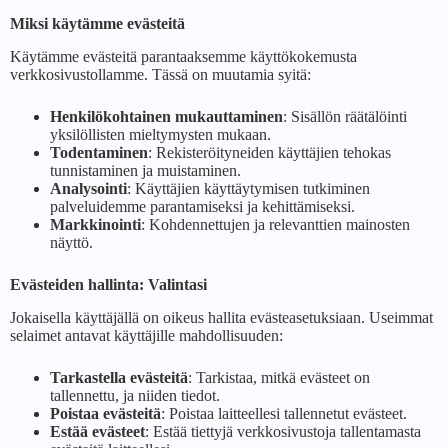
Miksi käytämme evästeitä
Käytämme evästeitä parantaaksemme käyttökokemusta
verkkosivustollamme. Tässä on muutamia syitä:
Henkilökohtainen mukauttaminen
: Sisällön räätälöinti
yksilöllisten mieltymysten mukaan.
Todentaminen
: Rekisteröityneiden käyttäjien tehokas
tunnistaminen ja muistaminen.
Analysointi
: Käyttäjien käyttäytymisen tutkiminen
palveluidemme parantamiseksi ja kehittämiseksi.
Markkinointi
: Kohdennettujen ja relevanttien mainosten
näyttö.
Evästeiden hallinta: Valintasi
Jokaisella käyttäjällä on oikeus hallita evästeasetuksiaan. Useimmat
selaimet antavat käyttäjille mahdollisuuden:
Tarkastella evästeitä
: Tarkistaa, mitkä evästeet on
tallennettu, ja niiden tiedot.
Poistaa evästeitä
: Poistaa laitteellesi tallennetut evästeet.
Estää evästeet
: Estää tiettyjä verkkosivustoja tallentamasta