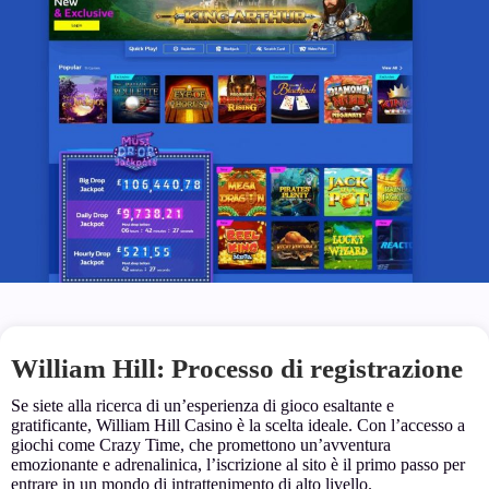
William Hill: Processo di registrazione
Se siete alla ricerca di un’esperienza di gioco esaltante e
gratificante, William Hill Casino è la scelta ideale. Con l’accesso a
giochi come Crazy Time, che promettono un’avventura
emozionante e adrenalinica, l’iscrizione al sito è il primo passo per
entrare in un mondo di intrattenimento di alto livello.