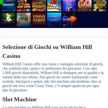
Selezione di Giochi su William Hill
Casino
William Hill Casino offre una vasta e variegata selezione di giochi,
che soddisfa tutti i gusti e le preferenze dei giocatori. Con oltre
1.000 giochi disponibili, William Hill si distingue per la qualità e la
varietà della sua offerta. Dai giochi da casinò tradizionali come
roulette, blackjack e poker, alle slot machine più moderne, fino ai
giochi dal vivo come Crazy Time, c’è sempre qualcosa per ogni
tipo di giocatore.
Slot Machine
Le slot machine su William Hill sono tra le più ricche e