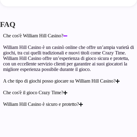
FAQ
Che cos'è William Hill Casino?
William Hill Casino è un casinò online che offre un’ampia varietà di
giochi, tra cui quelli tradizionali e nuovi titoli come Crazy Time.
William Hill Casino offre un’esperienza di gioco sicura e protetta,
con un eccellente servizio clienti per garantire ai suoi giocatori la
migliore esperienza possibile durante il gioco.
A che tipo di giochi posso giocare su William Hill Casino?
Che cos'è il gioco Crazy Time?
William Hill Casino è sicuro e protetto?