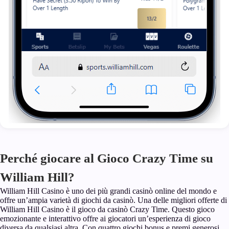
Perché giocare al Gioco Crazy Time su
William Hill?
William Hill Casino è uno dei più grandi casinò online del mondo e
offre un’ampia varietà di giochi da casinò. Una delle migliori offerte di
William Hill Casino è il gioco da casinò Crazy Time. Questo gioco
emozionante e interattivo offre ai giocatori un’esperienza di gioco
diversa da qualsiasi altra. Con quattro giochi bonus e premi generosi,