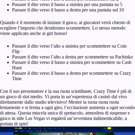
Passare il dito verso il basso a sinistra per una puntata su 5
Passare il dito verso il basso a destra per una puntata sul 10
Quando è il momento di iniziare il gioco, ai giocatori verrà chiesto di
scegliere l’importo che desiderano scommettere. Lo stesso metodo
viene applicato anche ai giri bonus!
Passare il dito verso l’alto a sinistra per scommettere su Coin
Flip
Passare il dito verso l’alto a destra per scommettere su Pachinko
Passare il dito verso il basso a sinistra per scommettere su Cash
Hunt
Passare il dito verso il basso a destra per scommettere su Crazy
Time
Con il suo presentatore e la sua ruota scintillante, Crazy Time è più di
un gioco di slot medio. Vi porta in un’esperienza di casinò dal vivo
direttamente dallo studio televisivo! Mentre la ruota ruota ruota
lentamente e si ferma a ogni giro, l’eccitazione aumenta a ogni secondo
di attesa. Questa miscela unica di spettacolo, atmosfera di suspense e
gioco in stile Las Vegas vi regalerà un’avventura indimenticabile, a
portata di spin!