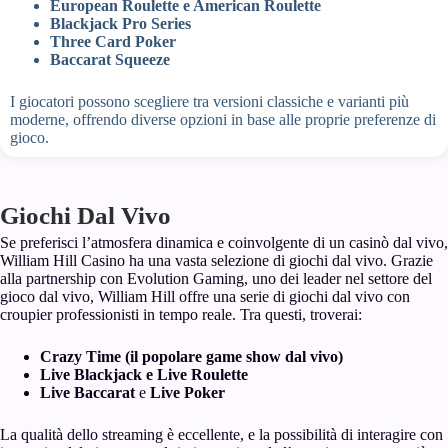
European Roulette e American Roulette
Blackjack Pro Series
Three Card Poker
Baccarat Squeeze
I giocatori possono scegliere tra versioni classiche e varianti più
moderne, offrendo diverse opzioni in base alle proprie preferenze di
gioco.
Giochi Dal Vivo
Se preferisci l’atmosfera dinamica e coinvolgente di un casinò dal vivo,
William Hill Casino ha una vasta selezione di giochi dal vivo. Grazie
alla partnership con Evolution Gaming, uno dei leader nel settore del
gioco dal vivo, William Hill offre una serie di giochi dal vivo con
croupier professionisti in tempo reale. Tra questi, troverai:
Crazy Time (il popolare game show dal vivo)
Live Blackjack e Live Roulette
Live Baccarat
e
Live Poker
La qualità dello streaming è eccellente, e la possibilità di interagire con