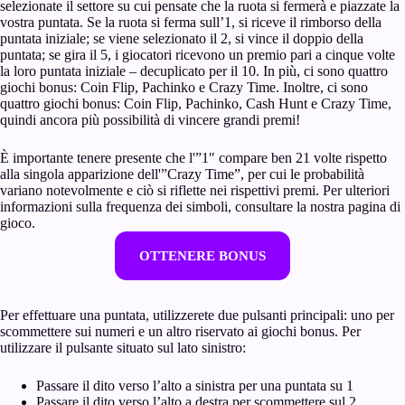
selezionate il settore su cui pensate che la ruota si fermerà e piazzate la
vostra puntata. Se la ruota si ferma sull’1, si riceve il rimborso della
puntata iniziale; se viene selezionato il 2, si vince il doppio della
puntata; se gira il 5, i giocatori ricevono un premio pari a cinque volte
la loro puntata iniziale – decuplicato per il 10. In più, ci sono quattro
giochi bonus: Coin Flip, Pachinko e Crazy Time. Inoltre, ci sono
quattro giochi bonus: Coin Flip, Pachinko, Cash Hunt e Crazy Time,
quindi ancora più possibilità di vincere grandi premi!
È importante tenere presente che l'”1″ compare ben 21 volte rispetto
alla singola apparizione dell'”Crazy Time”, per cui le probabilità
variano notevolmente e ciò si riflette nei rispettivi premi. Per ulteriori
informazioni sulla frequenza dei simboli, consultare la nostra pagina di
gioco.
OTTENERE BONUS
Per effettuare una puntata, utilizzerete due pulsanti principali: uno per
scommettere sui numeri e un altro riservato ai giochi bonus. Per
utilizzare il pulsante situato sul lato sinistro:
Passare il dito verso l’alto a sinistra per una puntata su 1
Passare il dito verso l’alto a destra per scommettere sul 2