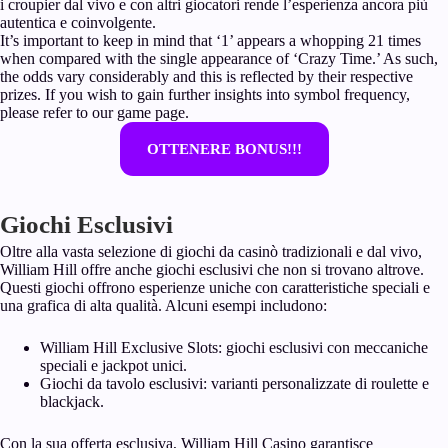
i croupier dal vivo e con altri giocatori rende l’esperienza ancora più
autentica e coinvolgente.
It’s important to keep in mind that ‘1’ appears a whopping 21 times
when compared with the single appearance of ‘Crazy Time.’ As such,
the odds vary considerably and this is reflected by their respective
prizes. If you wish to gain further insights into symbol frequency,
please refer to our game page.
OTTENERE BONUS!!!
Giochi Esclusivi
Oltre alla vasta selezione di giochi da casinò tradizionali e dal vivo,
William Hill offre anche giochi esclusivi che non si trovano altrove.
Questi giochi offrono esperienze uniche con caratteristiche speciali e
una grafica di alta qualità. Alcuni esempi includono:
William Hill Exclusive Slots: giochi esclusivi con meccaniche
speciali e jackpot unici.
Giochi da tavolo esclusivi: varianti personalizzate di roulette e
blackjack.
Con la sua offerta esclusiva, William Hill Casino garantisce