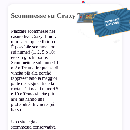
Scommesse su Crazy Time
Piazzare scommesse nel
casinò live Crazy Time va
oltre la semplice fortuna.
È possibile scommettere
sui numeri (1, 2, 5 o 10)
e/o sui giochi bonus.
Scommettere sui numeri 1
o 2 offre una frequenza di
vincita più alta perché
rappresentano la maggior
parte dei segmenti della
ruota. Tuttavia, i numeri 5
e 10 offrono vincite più
alte ma hanno una
probabilità di vincita più
bassa.
Una strategia di
scommessa conservativa