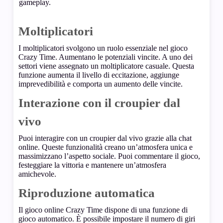
gameplay.
Moltiplicatori
I moltiplicatori svolgono un ruolo essenziale nel gioco
Crazy Time. Aumentano le potenziali vincite. A uno dei
settori viene assegnato un moltiplicatore casuale. Questa
funzione aumenta il livello di eccitazione, aggiunge
imprevedibilità e comporta un aumento delle vincite.
Interazione con il croupier dal
vivo
Puoi interagire con un croupier dal vivo grazie alla chat
online. Queste funzionalità creano un’atmosfera unica e
massimizzano l’aspetto sociale. Puoi commentare il gioco,
festeggiare la vittoria e mantenere un’atmosfera
amichevole.
Riproduzione automatica
Il gioco online Crazy Time dispone di una funzione di
gioco automatico. È possibile impostare il numero di giri