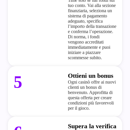
Time solo se hai fondi sul
tuo conto. Vai alla sezione
finanziaria, seleziona un
sistema di pagamento
adeguato, specifica
l’importo della transazione
e conferma l’operazione.
Di norma, i fondi
vengono accreditati
immediatamente e puoi
iniziare a piazzare
scommesse subito.
Ottieni un bonus
5
Ogni casinò offre ai nuovi
clienti un bonus di
benvenuto. Approfitta di
questa offerta per creare
condizioni più favorevoli
per il gioco.
Supera la verifica