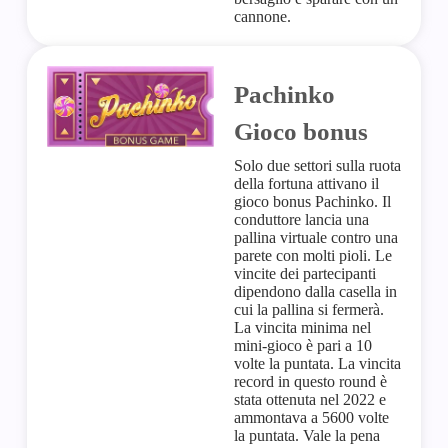
cannone.
Pachinko
Gioco bonus
Solo due settori sulla ruota
della fortuna attivano il
gioco bonus Pachinko. Il
conduttore lancia una
pallina virtuale contro una
parete con molti pioli. Le
vincite dei partecipanti
dipendono dalla casella in
cui la pallina si fermerà.
La vincita minima nel
mini-gioco è pari a 10
volte la puntata. La vincita
record in questo round è
stata ottenuta nel 2022 e
ammontava a 5600 volte
la puntata. Vale la pena