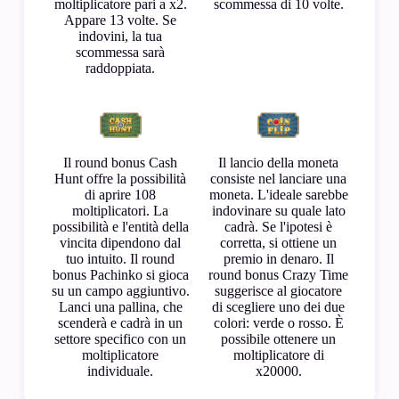
moltiplicatore pari a x2.
scommessa di 10 volte.
Appare 13 volte. Se
indovini, la tua
scommessa sarà
raddoppiata.
Il round bonus Cash
Il lancio della moneta
Hunt offre la possibilità
consiste nel lanciare una
di aprire 108
moneta. L'ideale sarebbe
moltiplicatori. La
indovinare su quale lato
possibilità e l'entità della
cadrà. Se l'ipotesi è
vincita dipendono dal
corretta, si ottiene un
tuo intuito. Il round
premio in denaro. Il
bonus Pachinko si gioca
round bonus Crazy Time
su un campo aggiuntivo.
suggerisce al giocatore
Lanci una pallina, che
di scegliere uno dei due
scenderà e cadrà in un
colori: verde o rosso. È
settore specifico con un
possibile ottenere un
moltiplicatore
moltiplicatore di
individuale.
x20000.