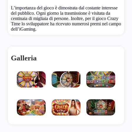
L’importanza del gioco è dimostrata dal costante interesse
del pubblico. Ogni giorno la trasmissione è visitata da
centinaia di migliaia di persone. Inoltre, per il gioco Crazy
Time lo sviluppatore ha ricevuto numerosi premi nel campo
dell’iGaming.
Galleria