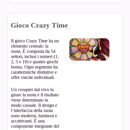
Gioco Crazy Time
Il gioco Crazy Time ha un
elemento centrale: la
ruota. È composta da 54
settori, inclusi i numeri (1,
2, 5 e 10) e quattro giochi
bonus. Ogni segmento ha
caratteristiche distintive e
offre vincite individuali.
Un croupier dal vivo fa
girare la ruota e il risultato
viene determinato in
modo casuale. Il design e
l’interfaccia della ruota
sono moderni, luminosi e
accattivanti. È una
componente integrante del