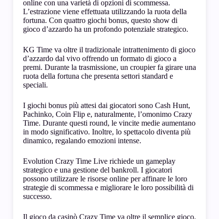
online con una varietà di opzioni di scommessa.
L’estrazione viene effettuata utilizzando la ruota della
fortuna. Con quattro giochi bonus, questo show di
gioco d’azzardo ha un profondo potenziale strategico.
KG Time va oltre il tradizionale intrattenimento di gioco
d’azzardo dal vivo offrendo un formato di gioco a
premi. Durante la trasmissione, un croupier fa girare una
ruota della fortuna che presenta settori standard e
speciali.
I giochi bonus più attesi dai giocatori sono Cash Hunt,
Pachinko, Coin Flip e, naturalmente, l’omonimo Crazy
Time. Durante questi round, le vincite medie aumentano
in modo significativo. Inoltre, lo spettacolo diventa più
dinamico, regalando emozioni intense.
Evolution Crazy Time Live richiede un gameplay
strategico e una gestione del bankroll. I giocatori
possono utilizzare le risorse online per affinare le loro
strategie di scommessa e migliorare le loro possibilità di
successo.
Il gioco da casinò Crazy Time va oltre il semplice gioco.