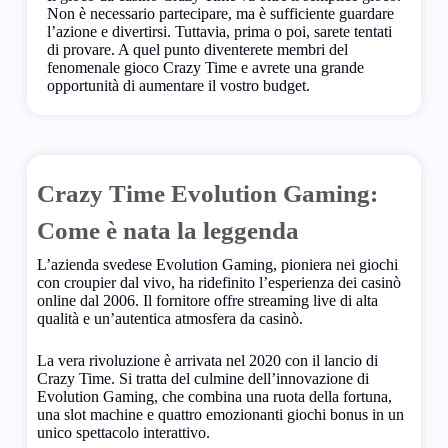
Non è necessario partecipare, ma è sufficiente guardare
l’azione e divertirsi. Tuttavia, prima o poi, sarete tentati
di provare. A quel punto diventerete membri del
fenomenale gioco Crazy Time e avrete una grande
opportunità di aumentare il vostro budget.
Crazy Time Evolution Gaming:
Come è nata la leggenda
L’azienda svedese Evolution Gaming, pioniera nei giochi
con croupier dal vivo, ha ridefinito l’esperienza dei casinò
online dal 2006. Il fornitore offre streaming live di alta
qualità e un’autentica atmosfera da casinò.
La vera rivoluzione è arrivata nel 2020 con il lancio di
Crazy Time. Si tratta del culmine dell’innovazione di
Evolution Gaming, che combina una ruota della fortuna,
una slot machine e quattro emozionanti giochi bonus in un
unico spettacolo interattivo.