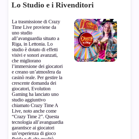
Lo Studio e i Rivenditori
La trasmissione di Crazy
Time Live proviene da
uno studio
all’avanguardia situato a
Riga, in Lettonia. Lo
studio è dotato di effetti
visivi e sonori avanzati,
che migliorano
l’immersione dei giocatori
e creano un’atmosfera da
casinò reale. Per gestire la
crescente domanda dei
giocatori, Evolution
Gaming ha lanciato uno
studio aggiuntivo
chiamato Crazy Time A
Live, noto anche come
“Crazy Time 2”. Questa
tecnologia all’avanguardia
garantisce ai giocatori
un’esperienza di gioco
fluida e di alta qualità.