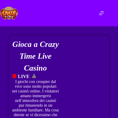
Gioca a Crazy
Time Live
Casino
🔴
LIVE
👤
I giochi con croupier dal
vivo sono molto popolari
nei casinò online. I visitatori
amano immergersi
nell’atmosfera dei casinò
pur rimanendo in un
ambiente familiare. Ma cosa
direste se vi dicessimo che