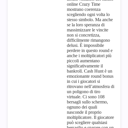
online Crazy Time
mostrano coerenza
scegliendo ogni volta lo
stesso simbolo. Ma anche
se la loro speranza di
massimizzare le vincite
non si concretizza,
difficilmente rimangono
delusi. È impossibile
perdere in questo round e
anche i moltiplicatori più
piccoli aumentano
significativamente il
bankroll. Cash Hunt è un
emozionante round bonus
in cui i giocatori si
ritrovano nell’atmosfera di
un poligono di tiro
virtuale. Ci sono 108
bersagli sullo schermo,
ognuno dei quali
nasconde il proprio
moltiplicatore. Il giocatore
può scegliere qualsiasi
bersaglio e sparare con un