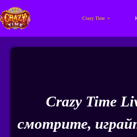
Crazy Time
Crazy Time Li
смотрите, играй