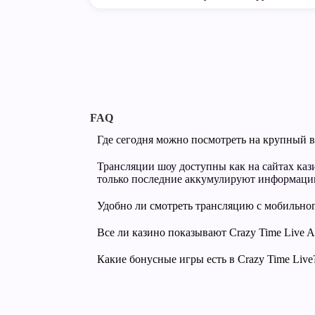
FAQ
Где сегодня можно посмотреть на крупный 
Трансляции шоу доступны как на сайтах кази
только последние аккумулируют информаци
Удобно ли смотреть трансляцию с мобильног
Все ли казино показывают Crazy Time Live A
Какие бонусные игры есть в Crazy Time Live