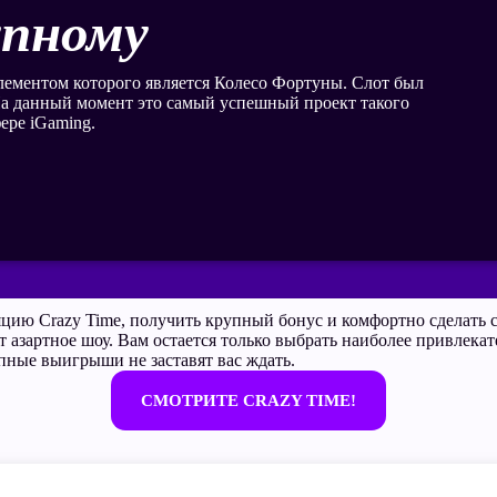
упному
элементом которого является Колесо Фортуны. Слот был
 На данный момент это самый успешный проект такого
ере iGaming.
цию Crazy Time, получить крупный бонус и комфортно сделать 
 азартное шоу. Вам остается только выбрать наиболее привлека
пные выигрыши не заставят вас ждать.
СМОТРИТЕ CRAZY TIME!