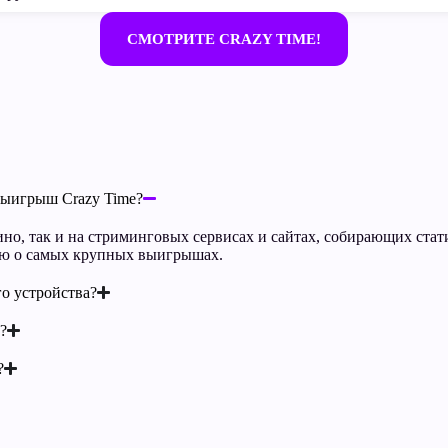
СМОТРИТЕ CRAZY TIME!
выигрыш Crazy Time?
но, так и на стриминговых сервисах и сайтах, собирающих стати
ю о самых крупных выигрышах.
о устройства?
?
?