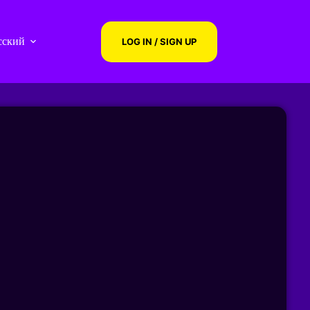
сский
LOG IN / SIGN UP