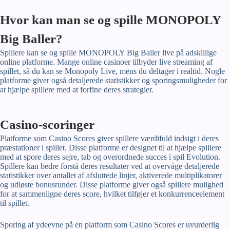
Hvor kan man se og spille MONOPOLY
Big Baller?
Spillere kan se og spille MONOPOLY Big Baller live på adskillige
online platforme. Mange online casinoer tilbyder live streaming af
spillet, så du kan se Monopoly Live, mens du deltager i realtid. Nogle
platforme giver også detaljerede statistikker og sporingsmuligheder for
at hjælpe spillere med at forfine deres strategier.
Casino-scoringer
Platforme som Casino Scores giver spillere værdifuld indsigt i deres
præstationer i spillet. Disse platforme er designet til at hjælpe spillere
med at spore deres sejre, tab og overordnede succes i spil Evolution.
Spillere kan bedre forstå deres resultater ved at overvåge detaljerede
statistikker over antallet af afsluttede linjer, aktiverede multiplikatorer
og udløste bonusrunder. Disse platforme giver også spillere mulighed
for at sammenligne deres score, hvilket tilføjer et konkurrenceelement
til spillet.
Sporing af ydeevne på en platform som Casino Scores er uvurderlig