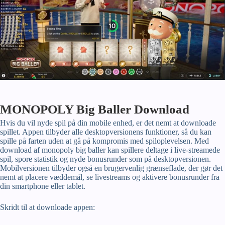
MONOPOLY Big Baller Download
Hvis du vil nyde spil på din mobile enhed, er det nemt at downloade
spillet. Appen tilbyder alle desktopversionens funktioner, så du kan
spille på farten uden at gå på kompromis med spiloplevelsen. Med
download af monopoly big baller kan spillere deltage i live-streamede
spil, spore statistik og nyde bonusrunder som på desktopversionen.
Mobilversionen tilbyder også en brugervenlig grænseflade, der gør det
nemt at placere væddemål, se livestreams og aktivere bonusrunder fra
din smartphone eller tablet.
Skridt til at downloade appen: