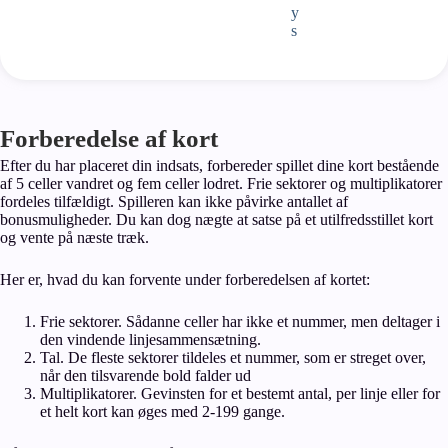
y
s
Forberedelse af kort
Efter du har placeret din indsats, forbereder spillet dine kort bestående
af 5 celler vandret og fem celler lodret. Frie sektorer og multiplikatorer
fordeles tilfældigt. Spilleren kan ikke påvirke antallet af
bonusmuligheder. Du kan dog nægte at satse på et utilfredsstillet kort
og vente på næste træk.
Her er, hvad du kan forvente under forberedelsen af kortet:
Frie sektorer. Sådanne celler har ikke et nummer, men deltager i
den vindende linjesammensætning.
Tal. De fleste sektorer tildeles et nummer, som er streget over,
når den tilsvarende bold falder ud
Multiplikatorer. Gevinsten for et bestemt antal, per linje eller for
et helt kort kan øges med 2-199 gange.