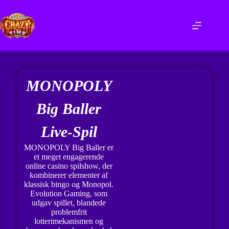
MONOPOLY
Big Baller
Live-Spil
MONOPOLY Big Baller er
et meget engagerende
online casino spilshow, der
kombinerer elementer af
klassisk bingo og Monopol.
Evolution Gaming, som
udgav spillet, blandede
problemfrit
lotterimekanismen og