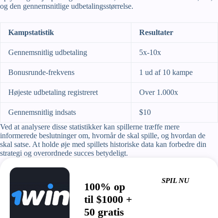
og den gennemsnitlige udbetalingsstørrelse.
Kampstatistik
Resultater
Gennemsnitlig udbetaling
5x-10x
Bonusrunde-frekvens
1 ud af 10 kampe
Højeste udbetaling registreret
Over 1.000x
Gennemsnitlig indsats
$10
Ved at analysere disse statistikker kan spillerne træffe mere
informerede beslutninger om, hvornår de skal spille, og hvordan de
skal satse. At holde øje med spillets historiske data kan forbedre din
strategi og overordnede succes betydeligt.
SPIL NU
100% op
til $1000 +
50 gratis