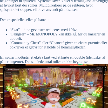
belønninger til spilleren. Systemet laver 3 eller 5 terningkast, afhængigt
af hvilket kort der spilles. Multiplikatorer på de sektorer, hvor
spilsymbolet stopper, vil blive anvendt på indsatsen.
Der er specielle celler på banen:
“Skat” – dine gevinster reduceres med 10%;
“Fængsel” – Mr. MONOPOLY kan ikke gå, før du kasserer en
dobbelt;
“Community Chest” eller “Chance” giver en ekstra præmie eller
opkræver et gebyr for at holde på hemmeligheden.
En spiller modtager et ekstra kast ved at kaste en double (identiske tal
på terningerne). Det samlede antal ruller er ikke begrænset.