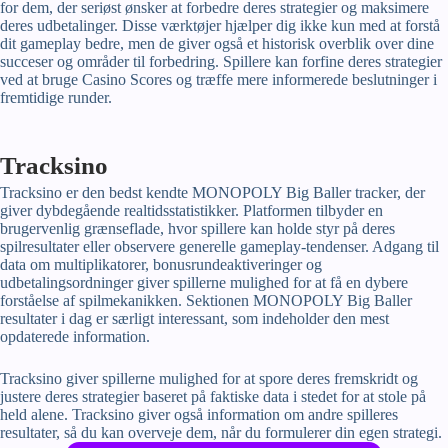
for dem, der seriøst ønsker at forbedre deres strategier og maksimere
deres udbetalinger. Disse værktøjer hjælper dig ikke kun med at forstå
dit gameplay bedre, men de giver også et historisk overblik over dine
succeser og områder til forbedring. Spillere kan forfine deres strategier
ved at bruge Casino Scores og træffe mere informerede beslutninger i
fremtidige runder.
Tracksino
Tracksino er den bedst kendte MONOPOLY Big Baller tracker, der
giver dybdegående realtidsstatistikker. Platformen tilbyder en
brugervenlig grænseflade, hvor spillere kan holde styr på deres
spilresultater eller observere generelle gameplay-tendenser. Adgang til
data om multiplikatorer, bonusrundeaktiveringer og
udbetalingsordninger giver spillerne mulighed for at få en dybere
forståelse af spilmekanikken. Sektionen MONOPOLY Big Baller
resultater i dag er særligt interessant, som indeholder den mest
opdaterede information.
Tracksino giver spillerne mulighed for at spore deres fremskridt og
justere deres strategier baseret på faktiske data i stedet for at stole på
held alene. Tracksino giver også information om andre spilleres
resultater, så du kan overveje dem, når du formulerer din egen strategi.