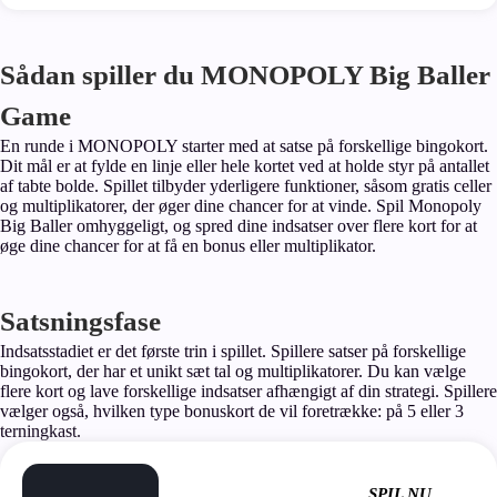
Sådan spiller du MONOPOLY Big Baller
Game
En runde i MONOPOLY starter med at satse på forskellige bingokort.
Dit mål er at fylde en linje eller hele kortet ved at holde styr på antallet
af tabte bolde. Spillet tilbyder yderligere funktioner, såsom gratis celler
og multiplikatorer, der øger dine chancer for at vinde. Spil Monopoly
Big Baller omhyggeligt, og spred dine indsatser over flere kort for at
øge dine chancer for at få en bonus eller multiplikator.
Satsningsfase
Indsatsstadiet er det første trin i spillet. Spillere satser på forskellige
bingokort, der har et unikt sæt tal og multiplikatorer. Du kan vælge
flere kort og lave forskellige indsatser afhængigt af din strategi. Spillere
vælger også, hvilken type bonuskort de vil foretrække: på 5 eller 3
terningkast.
SPIL NU