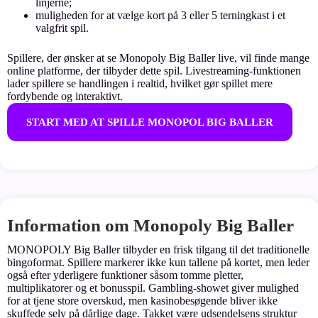
linjerne;
muligheden for at vælge kort på 3 eller 5 terningkast i et
valgfrit spil.
Spillere, der ønsker at se Monopoly Big Baller live, vil finde mange
online platforme, der tilbyder dette spil. Livestreaming-funktionen
lader spillere se handlingen i realtid, hvilket gør spillet mere
fordybende og interaktivt.
START MED AT SPILLE MONOPOL BIG BALLER
Information om Monopoly Big Baller
MONOPOLY Big Baller tilbyder en frisk tilgang til det traditionelle
bingoformat. Spillere markerer ikke kun tallene på kortet, men leder
også efter yderligere funktioner såsom tomme pletter,
multiplikatorer og et bonusspil. Gambling-showet giver mulighed
for at tjene store overskud, men kasinobesøgende bliver ikke
skuffede selv på dårlige dage. Takket være udsendelsens struktur