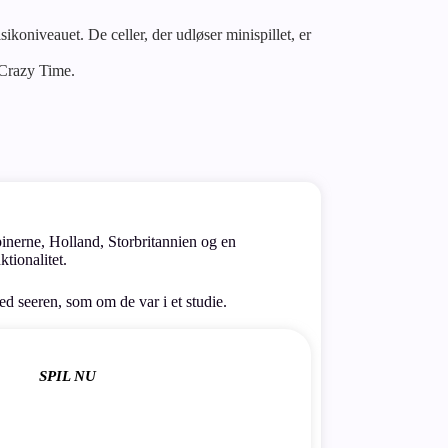
ikoniveauet. De celler, der udløser minispillet, er
 Crazy Time.
pinerne, Holland, Storbritannien og en
tionalitet.
ed seeren, som om de var i et studie.
SPIL NU