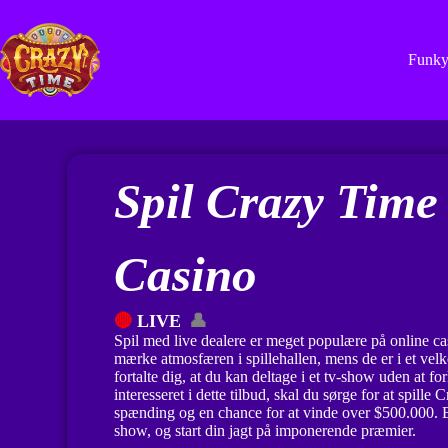
Funky
Spil Crazy Time
Casino
🔴
LIVE
👤
Spil med live dealere er meget populære på online ca
mærke atmosfæren i spillehallen, mens de er i et vel
fortalte dig, at du kan deltage i et tv-show uden at fo
interesseret i dette tilbud, skal du sørge for at spille 
spænding og en chance for at vinde over $500.000. Bl
show, og start din jagt på imponerende præmier.