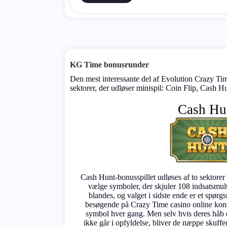
KG Time bonusrunder
Den mest interessante del af Evolution Crazy Time
sektorer, der udløser minispil: Coin Flip, Cash H
Cash Hu
Cash Hunt-bonusspillet udløses af to sektorer p
vælge symboler, der skjuler 108 indsatsmul
blandes, og valget i sidste ende er et spør
besøgende på Crazy Time casino online kon
symbol hver gang. Men selv hvis deres håb 
ikke går i opfyldelse, bliver de næppe skuffe