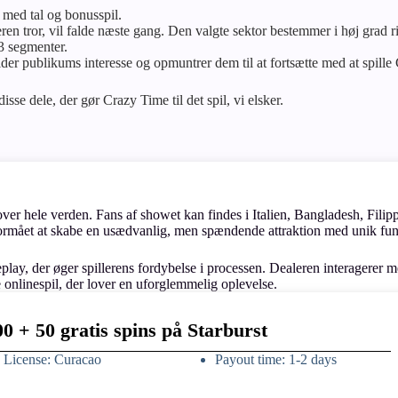
 med tal og bonusspil.
en tror, vil falde næste gang. Den valgte sektor bestemmer i høj grad ris
3 segmenter.
er publikums interesse og opmuntrer dem til at fortsætte med at spille
se dele, der gør Crazy Time til det spil, vi elsker.
over hele verden. Fans af showet kan findes i Italien, Bangladesh, Filip
rmået at skabe en usædvanlig, men spændende attraktion med unik funk
lay, der øger spillerens fordybelse i processen. Dealeren interagerer m
 onlinespil, der lover en uforglemmelig oplevelse.
0 + 50 gratis spins på Starburst
License: Curacao
Payout time: 1-2 days