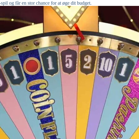
il og får en stor chance for at øge dit budget.