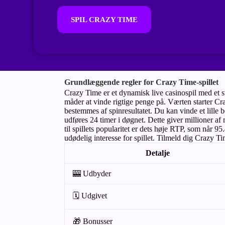
SPIL CRAZY TIME
Grundlæggende regler for Crazy Time-spillet
Crazy Time er et dynamisk live casinospil med et st
måder at vinde rigtige penge på. Værten starter Cra
bestemmes af spinresultatet. Du kan vinde et lille 
udføres 24 timer i døgnet. Dette giver millioner af
til spillets popularitet er dets høje RTP, som når 
udødelig interesse for spillet. Tilmeld dig Crazy T
Detalje
🎰 Udbyder
🗓️ Udgivet
🎁 Bonusser