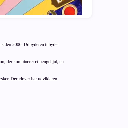
n siden 2006. Udbyderen tilbyder
on, der kombinerer et pengehjul, en
esker. Derudover har udvikleren