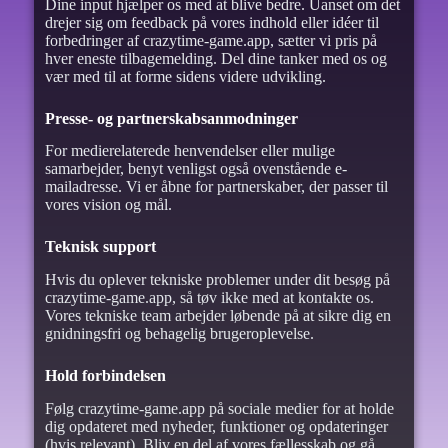
Dine input hjælper os med at blive bedre. Uanset om det
drejer sig om feedback på vores indhold eller idéer til
forbedringer af crazytime-game.app, sætter vi pris på
hver eneste tilbagemelding. Del dine tanker med os og
vær med til at forme sidens videre udvikling.
Presse- og partnerskabsanmodninger
For medierelaterede henvendelser eller mulige
samarbejder, benyt venligst også ovenstående e-
mailadresse. Vi er åbne for partnerskaber, der passer til
vores vision og mål.
Teknisk support
Hvis du oplever tekniske problemer under dit besøg på
crazytime-game.app, så tøv ikke med at kontakte os.
Vores tekniske team arbejder løbende på at sikre dig en
gnidningsfri og behagelig brugeroplevelse.
Hold forbindelsen
Følg crazytime-game.app på sociale medier for at holde
dig opdateret med nyheder, funktioner og opdateringer
(hvis relevant). Bliv en del af vores fællesskab og gå