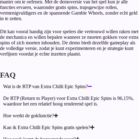
manier om te oefenen. Met de demoversie van het spel kun je alle
functies ervaren, waaronder gratis spins, trapsgewijze rollen,
vermenigvuldigers en de spannende Gamble Wheels, zonder echt geld
in te zetten.
Dit kan vooral handig zijn voor spelers die vertrouwd willen raken met
de mechanica en willen bepalen wanneer ze moeten gokken voor extra
spins of zich moeten inhouden. De demo biedt dezelfde gameplay als
de volledige versie, zodat je kunt experimenteren en je strategie kunt
verfijnen voordat je echte inzetten plaatst.
FAQ
Wat is de RTP van Extra Chilli Epic Spins?
De RTP (Return to Player) voor Extra Chilli Epic Spins is 96,15%,
waardoor het een relatief hoog renderend spel is.
Hoe werkt de gokfunctie?
Kan ik Extra Chilli Epic Spins gratis spelen?