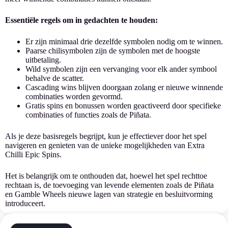
Essentiële regels om in gedachten te houden:
Er zijn minimaal drie dezelfde symbolen nodig om te winnen.
Paarse chilisymbolen zijn de symbolen met de hoogste
uitbetaling.
Wild symbolen zijn een vervanging voor elk ander symbool
behalve de scatter.
Cascading wins blijven doorgaan zolang er nieuwe winnende
combinaties worden gevormd.
Gratis spins en bonussen worden geactiveerd door specifieke
combinaties of functies zoals de Piñata.
Als je deze basisregels begrijpt, kun je effectiever door het spel
navigeren en genieten van de unieke mogelijkheden van Extra
Chilli Epic Spins.
Het is belangrijk om te onthouden dat, hoewel het spel rechttoe
rechtaan is, de toevoeging van levende elementen zoals de Piñata
en Gamble Wheels nieuwe lagen van strategie en besluitvorming
introduceert.