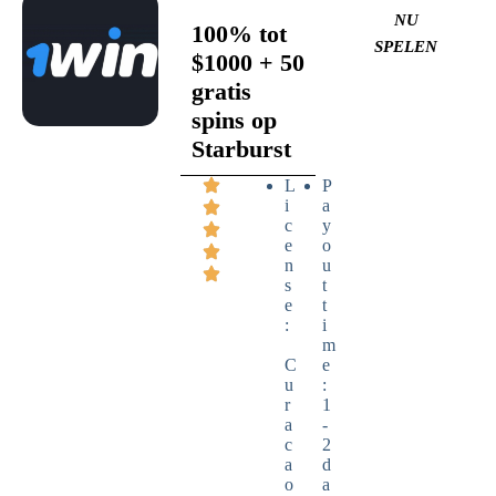
NU
100% tot
SPELEN
$1000 + 50
gratis
spins op
Starburst
L
P
i
a
c
y
e
o
n
u
s
t
e
t
:
i
m
C
e
u
:
r
1
a
-
c
2
a
d
o
a