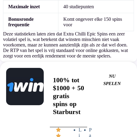
Maximale inzet
40 studiepunten
Bonusronde
Komt ongeveer elke 150 spins
frequentie
voor
Deze statistieken laten zien dat Extra Chilli Epic Spins een zeer
volatiel spel is, wat betekent dat winsten misschien niet vaak
voorkomen, maar ze kunnen aanzienlijk zijn als ze dat wel doen.
De RTP van het spel is vrij standaard voor online gokkasten, wat
zorgt voor een eerlijk rendement voor de meeste spelers.
NU
100% tot
SPELEN
$1000 + 50
gratis
spins op
Starburst
L
P
i
a