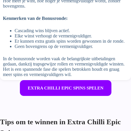
Hoe meer je wint, hoe hoger je vermenigvuldiger wordt, zonder
bovengrens.
Kenmerken van de Bonusronde:
Cascading wins blijven actief.
Elke winst verhoogt de vermenigvuldiger.
Er kunnen extra gratis spins worden gewonnen in de ronde.
Geen bovengrens op de vermenigvuldiger.
In de bonusronde worden vaak de belangrijkste uitbetalingen
gedaan, dankzij trapsgewijze rollen en vermenigvuldigde winsten.
Het is een spannende fase die spelers betrokken houdt en graag
meer spins en vermenigvuldigers wil.
EXTRA CHILLI EPIC SPINS SPELEN
Tips om te winnen in Extra Chilli Epic