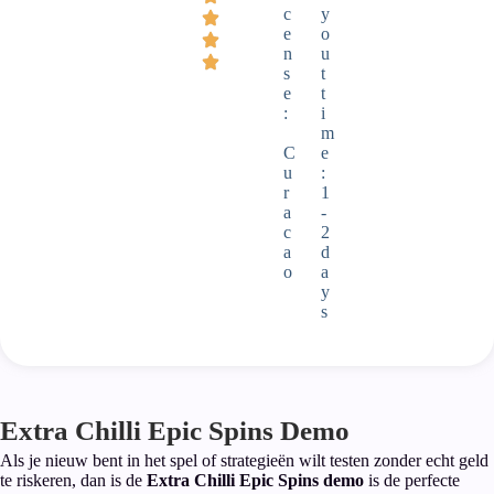
c
y
e
o
n
u
s
t
e
t
:
i
m
C
e
u
:
r
1
a
-
c
2
a
d
o
a
y
s
Extra Chilli Epic Spins Demo
Als je nieuw bent in het spel of strategieën wilt testen zonder echt geld
te riskeren, dan is de
Extra Chilli Epic Spins demo
is de perfecte