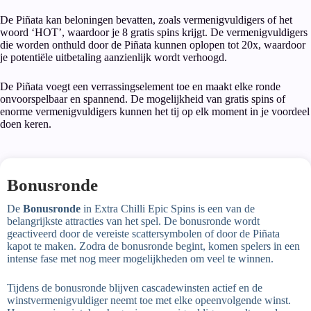
De Piñata kan beloningen bevatten, zoals vermenigvuldigers of het
woord ‘HOT’, waardoor je 8 gratis spins krijgt. De vermenigvuldigers
die worden onthuld door de Piñata kunnen oplopen tot 20x, waardoor
je potentiële uitbetaling aanzienlijk wordt verhoogd.
De Piñata voegt een verrassingselement toe en maakt elke ronde
onvoorspelbaar en spannend. De mogelijkheid van gratis spins of
enorme vermenigvuldigers kunnen het tij op elk moment in je voordeel
doen keren.
Bonusronde
De
Bonusronde
in Extra Chilli Epic Spins is een van de
belangrijkste attracties van het spel. De bonusronde wordt
geactiveerd door de vereiste scattersymbolen of door de Piñata
kapot te maken. Zodra de bonusronde begint, komen spelers in een
intense fase met nog meer mogelijkheden om veel te winnen.
Tijdens de bonusronde blijven cascadewinsten actief en de
winstvermenigvuldiger neemt toe met elke opeenvolgende winst.