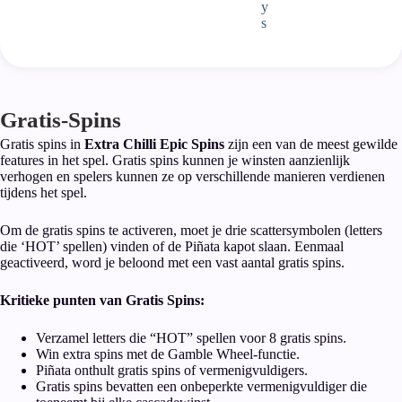
y
s
Gratis-Spins
Gratis spins in
Extra Chilli Epic Spins
zijn een van de meest gewilde
features in het spel. Gratis spins kunnen je winsten aanzienlijk
verhogen en spelers kunnen ze op verschillende manieren verdienen
tijdens het spel.
Om de gratis spins te activeren, moet je drie scattersymbolen (letters
die ‘HOT’ spellen) vinden of de Piñata kapot slaan. Eenmaal
geactiveerd, word je beloond met een vast aantal gratis spins.
Kritieke punten van Gratis Spins:
Verzamel letters die “HOT” spellen voor 8 gratis spins.
Win extra spins met de Gamble Wheel-functie.
Piñata onthult gratis spins of vermenigvuldigers.
Gratis spins bevatten een onbeperkte vermenigvuldiger die