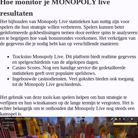
Hoe monitor je MONOPOLY live
resultaten
Het bijhouden van Monopoly Live statistieken kan nuttig zijn voor
spelers die hun strategie willen verbeteren. Spelers kunnen beter
geïnformeerde gokbeslissingen nemen door eerdere spins te analyseren
en te begrijpen hoe vaak bonusrondes voorkomen. Het verkrijgen van
de gegevens die je nodig hebt kan op verschillende manieren:
Tracksino Monopoly Live. Dit platform biedt realtime gegevens
en spelgeschiedenis van de afgelopen dagen.
Casino Scores. Nog een handige service die gedetailleerde
statistieken geeft over populaire spelshows.
Ingebouwde casinodiensten. Veel goksites bieden ook toegang
tot de Monopoly Live geschiedenis.
Het gebruik van deze tools kan spelers helpen om hun strategie te
verfijnen en hun winstkansen op de lange termijn te vergroten. Het is
echter belangrijk om te onthouden dat Monopoly Live nog steeds een
kansspel is.