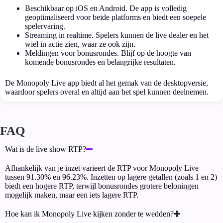
Beschikbaar op iOS en Android. De app is volledig
geoptimaliseerd voor beide platforms en biedt een soepele
spelervaring.
Streaming in realtime. Spelers kunnen de live dealer en het
wiel in actie zien, waar ze ook zijn.
Meldingen voor bonusrondes. Blijf op de hoogte van
komende bonusrondes en belangrijke resultaten.
De Monopoly Live app biedt al het gemak van de desktopversie,
waardoor spelers overal en altijd aan het spel kunnen deelnemen.
FAQ
Wat is de live show RTP?
Afhankelijk van je inzet varieert de RTP voor Monopoly Live
tussen 91.30% en 96.23%. Inzetten op lagere getallen (zoals 1 en 2)
biedt een hogere RTP, terwijl bonusrondes grotere beloningen
mogelijk maken, maar een iets lagere RTP.
Hoe kan ik Monopoly Live kijken zonder te wedden?