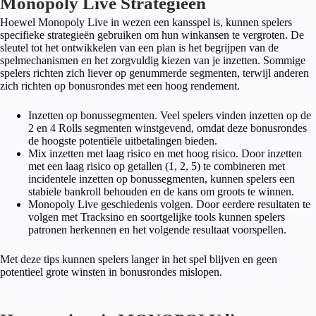
Monopoly Live Strategieën
Hoewel Monopoly Live in wezen een kansspel is, kunnen spelers
specifieke strategieën gebruiken om hun winkansen te vergroten. De
sleutel tot het ontwikkelen van een plan is het begrijpen van de
spelmechanismen en het zorgvuldig kiezen van je inzetten. Sommige
spelers richten zich liever op genummerde segmenten, terwijl anderen
zich richten op bonusrondes met een hoog rendement.
Inzetten op bonussegmenten. Veel spelers vinden inzetten op de
2 en 4 Rolls segmenten winstgevend, omdat deze bonusrondes
de hoogste potentiële uitbetalingen bieden.
Mix inzetten met laag risico en met hoog risico. Door inzetten
met een laag risico op getallen (1, 2, 5) te combineren met
incidentele inzetten op bonussegmenten, kunnen spelers een
stabiele bankroll behouden en de kans om groots te winnen.
Monopoly Live geschiedenis volgen. Door eerdere resultaten te
volgen met Tracksino en soortgelijke tools kunnen spelers
patronen herkennen en het volgende resultaat voorspellen.
Met deze tips kunnen spelers langer in het spel blijven en geen
potentieel grote winsten in bonusrondes mislopen.