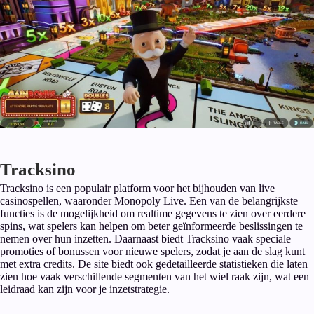
Tracksino
Tracksino is een populair platform voor het bijhouden van live
casinospellen, waaronder Monopoly Live. Een van de belangrijkste
functies is de mogelijkheid om realtime gegevens te zien over eerdere
spins, wat spelers kan helpen om beter geïnformeerde beslissingen te
nemen over hun inzetten. Daarnaast biedt Tracksino vaak speciale
promoties of bonussen voor nieuwe spelers, zodat je aan de slag kunt
met extra credits. De site biedt ook gedetailleerde statistieken die laten
zien hoe vaak verschillende segmenten van het wiel raak zijn, wat een
leidraad kan zijn voor je inzetstrategie.