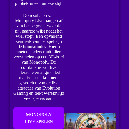
publiek in een unieke stijl.
De resultaten van
Monopoly Live hangen af
van het segment waar de
pijl naartoe wijst nadat het
wiel stopt. Een opvallend
kenmerk van het spel zijn
de bonusrondes. Hierin
moeten spelers multipliers
verzamelen op een 3D-bord
van Monopoly. De
combinatie van live
interactie en augmented
reality is een kenmerk
geworden van de live
attracties van Evolution
Gaming en trekt wereldwijd
veel spelers aan.
MONOPOLY
LIVE SPELEN