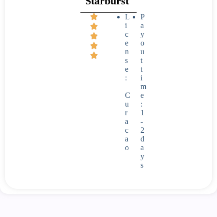
Starburst
L
P
i
a
c
y
e
o
n
u
s
t
e
t
:
i
m
C
e
u
:
r
1
a
-
c
2
a
d
o
a
y
s