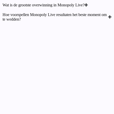
Wat is de grootste overwinning in Monopoly Live?
Hoe voorspellen Monopoly Live resultaten het beste moment om
te wedden?