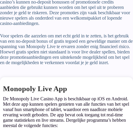
casino’s kunnen no-deposit bonussen of promotionele credits
aanbieden die gebruikt kunnen worden om het spel uit te proberen
zonder je geld te riskeren. Deze promoties zijn vaak beschikbaar voor
nieuwe spelers als onderdeel van een welkomstpakket of lopende
casino-aanbiedingen.
Voor spelers die aarzelen om met echt geld in te zetten, is het gebruik
van een no-deposit bonus of gratis tegoed een geweldige manier om de
spanning van Monopoly Live te ervaren zonder enig financieel risico.
Hoewel gratis spelen niet standaard is voor live dealer spellen, bieden
deze promotieaanbiedingen een uitstekende mogelijkheid om het spel
en de mogelijkheden te verkennen voordat je je geld inzet.
Monopoly Live App
De Monopoly Live Casino App is beschikbaar op iOS en Android.
Met deze app kunnen spelers genieten van alle functies van het spel
vanaf hun smartphone of tablet, waardoor een naadloze mobiele
ervaring wordt geboden. De app bevat ook toegang tot real-time
game statistieken en live streams. Dergelijke programma’s hebben
meestal de volgende functies: