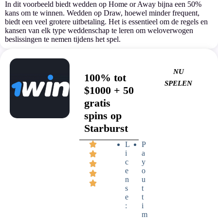
In dit voorbeeld biedt wedden op Home or Away bijna een 50%
kans om te winnen. Wedden op Draw, hoewel minder frequent,
biedt een veel grotere uitbetaling. Het is essentieel om de regels en
kansen van elk type weddenschap te leren om weloverwogen
beslissingen te nemen tijdens het spel.
NU
100% tot
SPELEN
$1000 + 50
gratis
spins op
Starburst
L
P
i
a
c
y
e
o
n
u
s
t
e
t
:
i
m