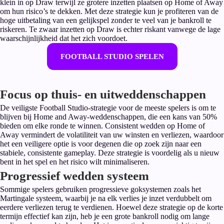
klein in op Draw terwijl ze grotere inzetten plaatsen op Home of Away
om hun risico’s te dekken. Met deze strategie kun je profiteren van de
hoge uitbetaling van een gelijkspel zonder te veel van je bankroll te
riskeren. Te zwaar inzetten op Draw is echter riskant vanwege de lage
waarschijnlijkheid dat het zich voordoet.
FOOTBALL STUDIO SPELEN
Focus op thuis- en uitweddenschappen
De veiligste Football Studio-strategie voor de meeste spelers is om te
blijven bij Home and Away-weddenschappen, die een kans van 50%
bieden om elke ronde te winnen. Consistent wedden op Home of
Away vermindert de volatiliteit van uw winsten en verliezen, waardoor
het een veiligere optie is voor degenen die op zoek zijn naar een
stabiele, consistente gameplay. Deze strategie is voordelig als u nieuw
bent in het spel en het risico wilt minimaliseren.
Progressief wedden systeem
Sommige spelers gebruiken progressieve goksystemen zoals het
Martingale systeem, waarbij je na elk verlies je inzet verdubbelt om
eerdere verliezen terug te verdienen. Hoewel deze strategie op de korte
termijn effectief kan zijn, heb je een grote bankroll nodig om lange