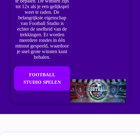
te bepalen. De winsten zijn
tot 12x als je een gelijkspel
weet te raden. De
belangrijkste eigenschap
van Football Studio is
echter de snelheid van de
trekkingen. Er worden
meerdere rondes in één
minuut gespeeld, waardoor
je snel grote winsten kunt
behalen.
FOOTBALL
STUDIO SPELEN