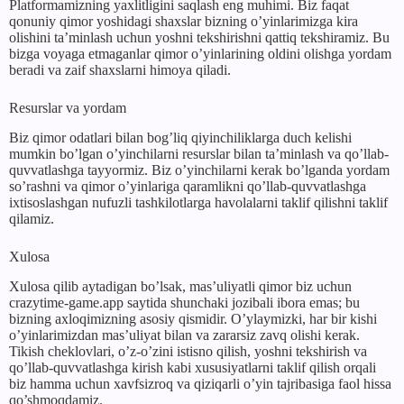
Platformamizning yaxlitligini saqlash eng muhimi. Biz faqat
qonuniy qimor yoshidagi shaxslar bizning o’yinlarimizga kira
olishini ta’minlash uchun yoshni tekshirishni qattiq tekshiramiz. Bu
bizga voyaga etmaganlar qimor o’yinlarining oldini olishga yordam
beradi va zaif shaxslarni himoya qiladi.
Resurslar va yordam
Biz qimor odatlari bilan bog’liq qiyinchiliklarga duch kelishi
mumkin bo’lgan o’yinchilarni resurslar bilan ta’minlash va qo’llab-
quvvatlashga tayyormiz. Biz o’yinchilarni kerak bo’lganda yordam
so’rashni va qimor o’yinlariga qaramlikni qo’llab-quvvatlashga
ixtisoslashgan nufuzli tashkilotlarga havolalarni taklif qilishni taklif
qilamiz.
Xulosa
Xulosa qilib aytadigan bo’lsak, mas’uliyatli qimor biz uchun
crazytime-game.app saytida shunchaki jozibali ibora emas; bu
bizning axloqimizning asosiy qismidir. O’ylaymizki, har bir kishi
o’yinlarimizdan mas’uliyat bilan va zararsiz zavq olishi kerak.
Tikish cheklovlari, o’z-o’zini istisno qilish, yoshni tekshirish va
qo’llab-quvvatlashga kirish kabi xususiyatlarni taklif qilish orqali
biz hamma uchun xavfsizroq va qiziqarli o’yin tajribasiga faol hissa
qo’shmoqdamiz.