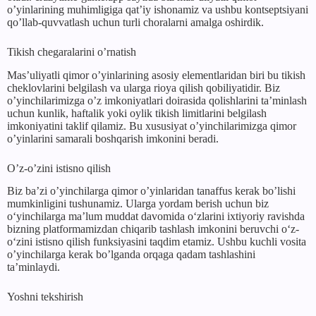
o’yinlarining muhimligiga qat’iy ishonamiz va ushbu kontseptsiyani
qo’llab-quvvatlash uchun turli choralarni amalga oshirdik.
Tikish chegaralarini o’rnatish
Mas’uliyatli qimor o’yinlarining asosiy elementlaridan biri bu tikish
cheklovlarini belgilash va ularga rioya qilish qobiliyatidir. Biz
o’yinchilarimizga o’z imkoniyatlari doirasida qolishlarini ta’minlash
uchun kunlik, haftalik yoki oylik tikish limitlarini belgilash
imkoniyatini taklif qilamiz. Bu xususiyat o’yinchilarimizga qimor
o’yinlarini samarali boshqarish imkonini beradi.
O’z-o’zini istisno qilish
Biz ba’zi o’yinchilarga qimor o’yinlaridan tanaffus kerak bo’lishi
mumkinligini tushunamiz. Ularga yordam berish uchun biz
oʻyinchilarga maʼlum muddat davomida oʻzlarini ixtiyoriy ravishda
bizning platformamizdan chiqarib tashlash imkonini beruvchi oʻz-
oʻzini istisno qilish funksiyasini taqdim etamiz. Ushbu kuchli vosita
o’yinchilarga kerak bo’lganda orqaga qadam tashlashini
ta’minlaydi.
Yoshni tekshirish