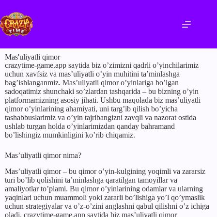
Mas'uliyatli qimor
crazytime-game.app saytida biz o’zimizni qadrli o’yinchilarimiz
uchun xavfsiz va mas’uliyatli o’yin muhitini ta’minlashga
bag’ishlanganmiz. Mas’uliyatli qimor o’yinlariga bo’lgan
sadoqatimiz shunchaki so’zlardan tashqarida – bu bizning o’yin
platformamizning asosiy jihati. Ushbu maqolada biz mas’uliyatli
qimor o’yinlarining ahamiyati, uni targ’ib qilish bo’yicha
tashabbuslarimiz va o’yin tajribangizni zavqli va nazorat ostida
ushlab turgan holda o’yinlarimizdan qanday bahramand
bo’lishingiz mumkinligini ko’rib chiqamiz.
Mas’uliyatli qimor nima?
Mas’uliyatli qimor – bu qimor o’yin-kulgining yoqimli va zararsiz
turi bo’lib qolishini ta’minlashga qaratilgan tamoyillar va
amaliyotlar to’plami. Bu qimor o’yinlarining odamlar va ularning
yaqinlari uchun muammoli yoki zararli bo’lishiga yo’l qo’ymaslik
uchun strategiyalar va o’z-o’zini anglashni qabul qilishni o’z ichiga
oladi. crazytime-game.app saytida biz mas’uliyatli qimor