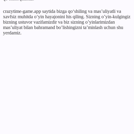
crazytime-game.app saytida bizga qoʻshiling va masʼuliyatli va
xavfsiz muhitda oʻyin hayajonini his qiling. Sizning o’yin-kulgingiz
bizning ustuvor vazifamizdir va biz sizning o’yinlarimizdan
mas’uliyat bilan bahramand bo’lishingizni ta’minlash uchun shu
yerdamiz.