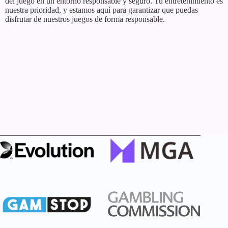
del juego en un entorno responsable y seguro. Tu entretenimiento es
nuestra prioridad, y estamos aquí para garantizar que puedas
disfrutar de nuestros juegos de forma responsable.