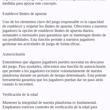
medidas para apoyar este concepto.
Establecer límites de apuesta
Uno de los elementos clave del juego responsable es la capacidad
de establecer y respetar los límites de apuesta. Ofrecemos a nuestros
jugadores la opción de establecer límites de apuesta diarios,
semanales o mensuales para garantizar que se mantengan dentro de
sus posibilidades. Esta función permite a nuestros jugadores
gestionar sus actividades de juego de forma eficaz.
Autoexclusión
Entendemos que algunos jugadores pueden necesitar un descanso
del juego. Para ayudarles, ofrecemos una función de autoexclusión
que permite a los jugadores excluirse voluntariamente de nuestra
plataforma durante un periodo de tiempo determinado. Esta potente
herramienta garantiza que los jugadores puedan dar un paso atrás
cuando lo necesiten.
Verificación de la edad
Mantener la integridad de nuestra plataforma es fundamental.
Empleamos estrictos controles de verificación de la edad para