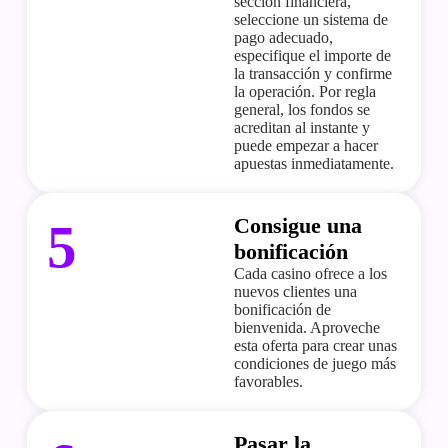
sección financiera,
seleccione un sistema de
pago adecuado,
especifique el importe de
la transacción y confirme
la operación. Por regla
general, los fondos se
acreditan al instante y
puede empezar a hacer
apuestas inmediatamente.
Consigue una
5
bonificación
Cada casino ofrece a los
nuevos clientes una
bonificación de
bienvenida. Aproveche
esta oferta para crear unas
condiciones de juego más
favorables.
Pasar la