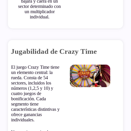
bajará y caerá en un
sector determinado con
un multiplicador
individual.
Jugabilidad de Crazy Time
El juego Crazy Time tiene
un elemento central: la
rueda. Consta de 54
sectores, incluidos los
números (1,2,5 y 10) y
cuatro juegos de
bonificación. Cada
segmento tiene
características distintivas y
ofrece ganancias
individuales.