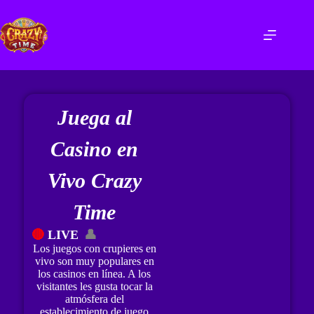
Juega al
Casino en
Vivo Crazy
Time
🔴
LIVE
👤
Los juegos con crupieres en
vivo son muy populares en
los casinos en línea. A los
visitantes les gusta tocar la
atmósfera del
establecimiento de juego