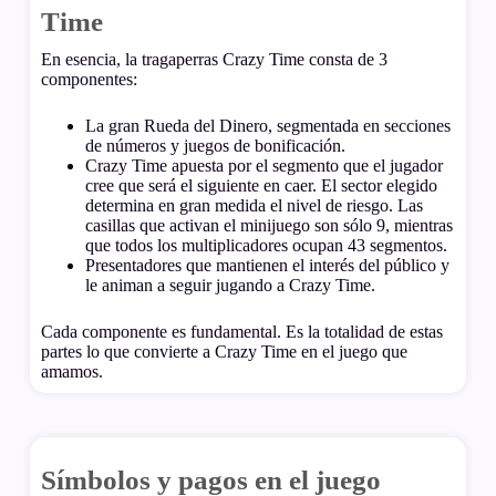
Time
En esencia, la tragaperras Crazy Time consta de 3
componentes:
La gran Rueda del Dinero, segmentada en secciones
de números y juegos de bonificación.
Crazy Time apuesta por el segmento que el jugador
cree que será el siguiente en caer. El sector elegido
determina en gran medida el nivel de riesgo. Las
casillas que activan el minijuego son sólo 9, mientras
que todos los multiplicadores ocupan 43 segmentos.
Presentadores que mantienen el interés del público y
le animan a seguir jugando a Crazy Time.
Cada componente es fundamental. Es la totalidad de estas
partes lo que convierte a Crazy Time en el juego que
amamos.
Símbolos y pagos en el juego