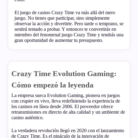
El juego de casino Crazy Time va más allá del mero
juego. No tienes que participar, sino simplemente
observar la acción y divertirte. Pero tarde o temprano, se
sentirá tentado a probar. Y entonces te convertirás en
miembro del fenomenal juego Crazy Time y tendrás una
gran oportunidad de aumentar tu presupuesto.
Crazy Time Evolution Gaming:
Cómo empezó la leyenda
La empresa sueca Evolution Gaming, pionera en juegos
con crupier en vivo, lleva redefiniendo la experiencia de
los casinos en línea desde 2006. El proveedor ofrece
retransmisiones en directo de alta calidad y un ambiente de
casino auténtico.
La verdadera revolución llegó en 2020 con el lanzamiento
de Crazy Time. Es el pináculo de la innovación de