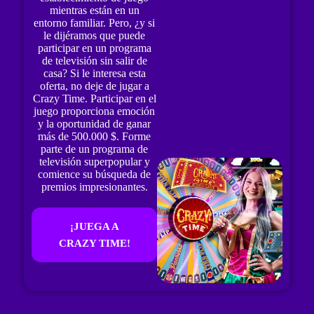
mientras están en un
entorno familiar. Pero, ¿y si
le dijéramos que puede
participar en un programa
de televisión sin salir de
casa? Si le interesa esta
oferta, no deje de jugar a
Crazy Time. Participar en el
juego proporciona emoción
y la oportunidad de ganar
más de 500.000 $. Forme
parte de un programa de
televisión superpopular y
comience su búsqueda de
premios impresionantes.
¡JUEGA A
CRAZY TIME!