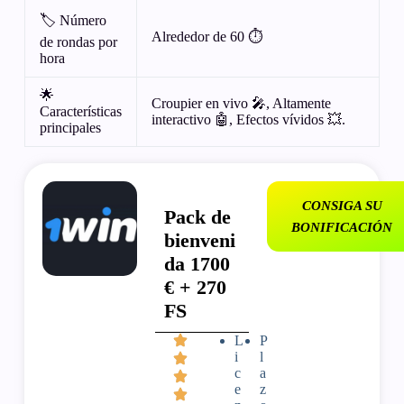
🏷️ Número
Alrededor de 60 ⏱️
de rondas por
hora
🌟
Croupier en vivo 🎤, Altamente
Características
interactivo 🤖, Efectos vívidos 💥.
principales
CONSIGA SU
Pack de
BONIFICACIÓN
bienveni
da 1700
€ + 270
FS
L
P
i
l
c
a
e
z