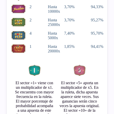
2
Hasta
3,70%
94,33%
10000х
2
Hasta
3,70%
95,27%
25000х
4
Hasta
7,40%
95,70%
5000х
1
Hasta
1,85%
94,41%
20000х
El sector «1» viene con
El sector «5» aporta un
un multiplicador de x1.
multiplicador de x5. En
Se encuentra con mayor
la ruleta, dicha apuesta
frecuencia en la ruleta.
aparece siete veces. Sus
El mayor porcentaje de
ganancias serán cinco
probabilidad acompaña
veces la apuesta original.
a una apuesta de este
El sector «10» de la