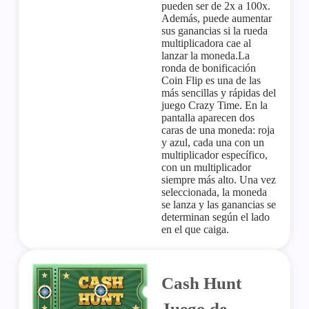
pueden ser de 2x a 100x.
Además, puede aumentar
sus ganancias si la rueda
multiplicadora cae al
lanzar la moneda.La
ronda de bonificación
Coin Flip es una de las
más sencillas y rápidas del
juego Crazy Time. En la
pantalla aparecen dos
caras de una moneda: roja
y azul, cada una con un
multiplicador específico,
con un multiplicador
siempre más alto. Una vez
seleccionada, la moneda
se lanza y las ganancias se
determinan según el lado
en el que caiga.
Cash Hunt
Juego de