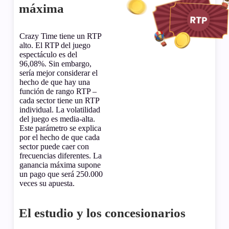
máxima
Crazy Time tiene un RTP
alto. El RTP del juego
espectáculo es del
96,08%. Sin embargo,
sería mejor considerar el
hecho de que hay una
función de rango RTP –
cada sector tiene un RTP
individual. La volatilidad
del juego es media-alta.
Este parámetro se explica
por el hecho de que cada
sector puede caer con
frecuencias diferentes. La
ganancia máxima supone
un pago que será 250.000
veces su apuesta.
El estudio y los concesionarios