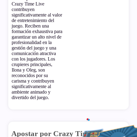
Crazy Time Live
contribuyen
significativamente al valor
de entretenimiento del
juego. Reciben una
formación exhaustiva para
garantizar un alto nivel de
profesionalidad en la
gestión del juego y una
comunicación atractiva
con los jugadores. Los
crupieres principales,
Ilona y Oleg, son
reconocidos por su
carisma y contribuyen
significativamente al
ambiente animado y
divertido del juego.
Apostar por Crazy Time