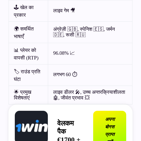
🕹️ खेल का
लाइव गेम 🎥
प्रकार
🌍 समर्थित
अंग्रेज़ी 🇬🇧, स्पेनिश 🇪🇸, जर्मन
🇩🇪, रूसी 🇷🇺
भाषाएँ
📊 प्लेयर को
96.08% 📈
वापसी (RTP)
🏷️ राउंड प्रति
लगभग 60 ⏱️
घंटा
🌟 प्रमुख
लाइव डीलर 🎤, उच्च अन्तरक्रियाशीलता
विशेषताएं
🤖, जीवंत प्रभाव 💥
अपना
वेलकम
बोनस
पैक
प्राप्त
€1700 +