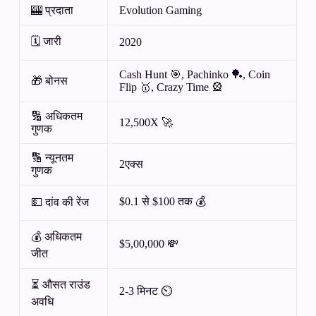
🎰 प्रदाता
Evolution Gaming
🗓️ जारी
2020
Cash Hunt 🎯, Pachinko 🏓, Coin
🎁 बोनस
Flip 🥇, Crazy Time 🎡
🔢 अधिकतम
12,500X 🚀
गुणक
🔢 न्यूनतम
2एक्स
गुणक
$0.1 से $100 तक 💰
💵 दांव की रेंज
💰 अधिकतम
$5,00,000 💸
जीत
⏳ औसत राउंड
2-3 मिनट ⏲️
अवधि