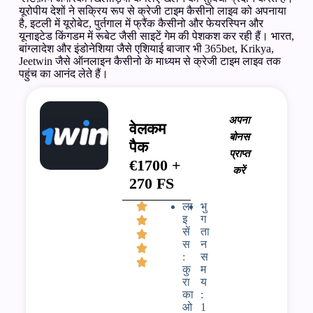
यूरोपीय देशों ने सक्रिय रूप से क्रेजी टाइम कैसीनो लाइव को अपनाया
है, इटली में यूरोबेट, पुर्तगाल में फ्रैंक कैसीनो और फेयरस्पिन और
यूनाइटेड किंगडम में रूबेट जैसी साइटें गेम की पेशकश कर रही हैं। भारत,
बांग्लादेश और इंडोनेशिया जैसे एशियाई बाजार भी 365bet, Krikya,
Jeetwin जैसे ऑनलाइन कैसीनो के माध्यम से क्रेजी टाइम लाइव तक
पहुंच का आनंद लेते हैं।
अपना
वेलकम
बोनस
पैक
प्राप्त
€1700 +
करें
270 FS
ला
भु
इ
ग
सें
ता
स
न
:
स
कु
म
रा
य
का
:
ओ
1