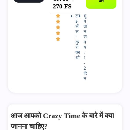
करें
270 FS
ला
भु
इ
ग
सें
ता
स
न
:
स
कु
म
रा
य
का
:
ओ
1
-
2
दि
न
आज आपको Crazy Time के बारे में क्या
जानना चाहिए?