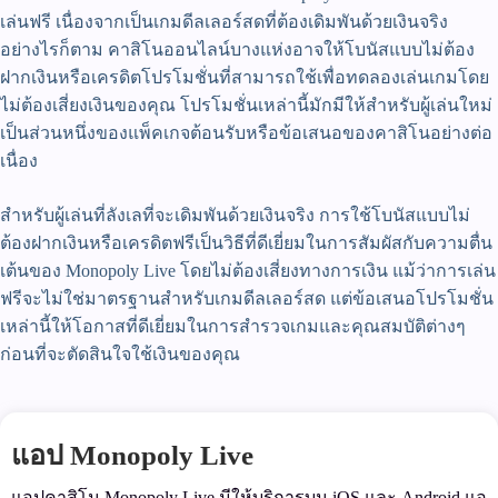
เล่นฟรี เนื่องจากเป็นเกมดีลเลอร์สดที่ต้องเดิมพันด้วยเงินจริง
อย่างไรก็ตาม คาสิโนออนไลน์บางแห่งอาจให้โบนัสแบบไม่ต้อง
ฝากเงินหรือเครดิตโปรโมชั่นที่สามารถใช้เพื่อทดลองเล่นเกมโดย
ไม่ต้องเสี่ยงเงินของคุณ โปรโมชั่นเหล่านี้มักมีให้สำหรับผู้เล่นใหม่
เป็นส่วนหนึ่งของแพ็คเกจต้อนรับหรือข้อเสนอของคาสิโนอย่างต่อ
เนื่อง
สำหรับผู้เล่นที่ลังเลที่จะเดิมพันด้วยเงินจริง การใช้โบนัสแบบไม่
ต้องฝากเงินหรือเครดิตฟรีเป็นวิธีที่ดีเยี่ยมในการสัมผัสกับความตื่น
เต้นของ Monopoly Live โดยไม่ต้องเสี่ยงทางการเงิน แม้ว่าการเล่น
ฟรีจะไม่ใช่มาตรฐานสำหรับเกมดีลเลอร์สด แต่ข้อเสนอโปรโมชั่น
เหล่านี้ให้โอกาสที่ดีเยี่ยมในการสำรวจเกมและคุณสมบัติต่างๆ
ก่อนที่จะตัดสินใจใช้เงินของคุณ
แอป Monopoly Live
แอปคาสิโน Monopoly Live มีให้บริการบน iOS และ Android แอ