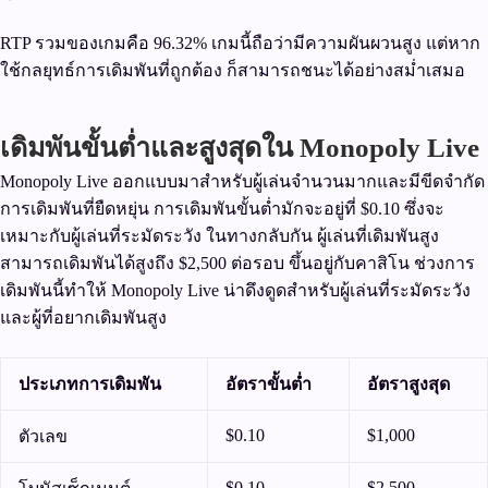
RTP รวมของเกมคือ 96.32% เกมนี้ถือว่ามีความผันผวนสูง แต่หาก
ใช้กลยุทธ์การเดิมพันที่ถูกต้อง ก็สามารถชนะได้อย่างสม่ำเสมอ
เดิมพันขั้นต่ำและสูงสุดใน Monopoly Live
Monopoly Live ออกแบบมาสำหรับผู้เล่นจำนวนมากและมีขีดจำกัด
การเดิมพันที่ยืดหยุ่น การเดิมพันขั้นต่ำมักจะอยู่ที่ $0.10 ซึ่งจะ
เหมาะกับผู้เล่นที่ระมัดระวัง ในทางกลับกัน ผู้เล่นที่เดิมพันสูง
สามารถเดิมพันได้สูงถึง $2,500 ต่อรอบ ขึ้นอยู่กับคาสิโน ช่วงการ
เดิมพันนี้ทำให้ Monopoly Live น่าดึงดูดสำหรับผู้เล่นที่ระมัดระวัง
และผู้ที่อยากเดิมพันสูง
ประเภทการเดิมพัน
อัตราขั้นต่ำ
อัตราสูงสุด
$0.10
$1,000
ตัวเลข
$0.10
$2,500