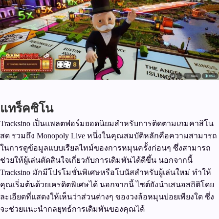
แทร็คซิโน
Tracksino เป็นแพลตฟอร์มยอดนิยมสำหรับการติดตามเกมคาสิโน
สด รวมถึง Monopoly Live หนึ่งในคุณสมบัติหลักคือความสามารถ
ในการดูข้อมูลแบบเรียลไทม์ของการหมุนครั้งก่อนๆ ซึ่งสามารถ
ช่วยให้ผู้เล่นตัดสินใจเกี่ยวกับการเดิมพันได้ดีขึ้น นอกจากนี้
Tracksino มักมีโปรโมชั่นพิเศษหรือโบนัสสำหรับผู้เล่นใหม่ ทำให้
คุณเริ่มต้นด้วยเครดิตพิเศษได้ นอกจากนี้ ไซต์ยังนำเสนอสถิติโดย
ละเอียดที่แสดงให้เห็นว่าส่วนต่างๆ ของวงล้อหมุนบ่อยเพียงใด ซึ่ง
จะช่วยแนะนำกลยุทธ์การเดิมพันของคุณได้