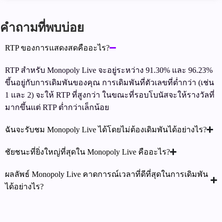
คำถามที่พบบ่อย
RTP ของการแสดงสดคืออะไร?
RTP สำหรับ Monopoly Live จะอยู่ระหว่าง 91.30% และ 96.23%
ขึ้นอยู่กับการเดิมพันของคุณ การเดิมพันที่ตัวเลขที่ต่ำกว่า (เช่น
1 และ 2) จะให้ RTP ที่สูงกว่า ในขณะที่รอบโบนัสจะให้รางวัลที่
มากขึ้นแต่ RTP ต่ำกว่าเล็กน้อย
ฉันจะรับชม Monopoly Live ได้โดยไม่ต้องเดิมพันได้อย่างไร?
ชัยชนะที่ยิ่งใหญ่ที่สุดใน Monopoly Live คืออะไร?
ผลลัพธ์ Monopoly Live คาดการณ์เวลาที่ดีที่สุดในการเดิมพัน
ได้อย่างไร?