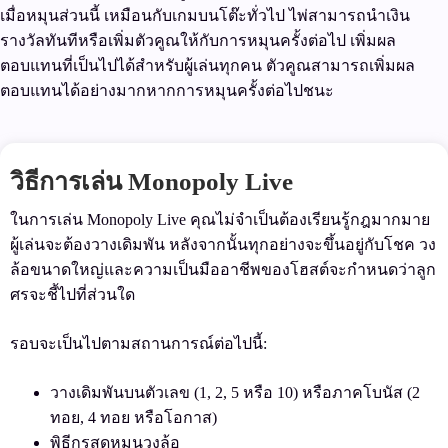
เมื่อหมุนส่วนนี้ เหมือนกับเกมบนโต๊ะทั่วไป ไพ่สามารถนำเงิน
รางวัลทันทีหรือเพิ่มตัวคูณให้กับการหมุนครั้งต่อไป เพิ่มผล
ตอบแทนที่เป็นไปได้สำหรับผู้เล่นทุกคน ตัวคูณสามารถเพิ่มผล
ตอบแทนได้อย่างมากหากการหมุนครั้งต่อไปชนะ
วิธีการเล่น Monopoly Live
ในการเล่น Monopoly Live คุณไม่จำเป็นต้องเรียนรู้กฎมากมาย
ผู้เล่นจะต้องวางเดิมพัน หลังจากนั้นทุกอย่างจะขึ้นอยู่กับโชค วง
ล้อขนาดใหญ่และความเป็นมืออาชีพของโฮสต์จะกำหนดว่าลูก
ศรจะชี้ไปที่ส่วนใด
รอบจะเป็นไปตามสถานการณ์ต่อไปนี้:
วางเดิมพันบนตัวเลข (1, 2, 5 หรือ 10) หรือภาคโบนัส (2
ทอย, 4 ทอย หรือโอกาส)
พิธีกรสดหมุนวงล้อ