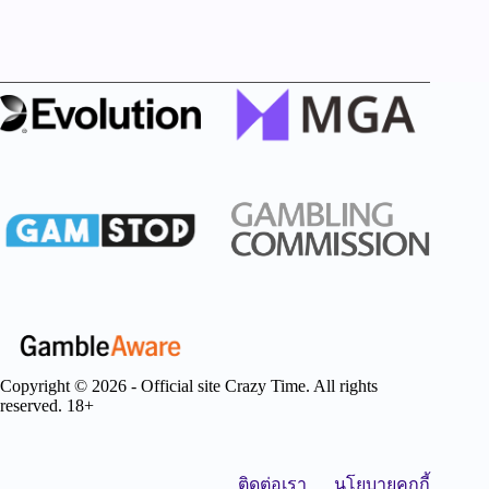
Copyright © 2026 - Official site Crazy Time. All rights
reserved. 18+
ติดต่อเรา
นโยบายคุกกี้