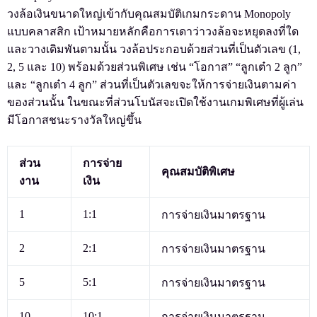
วงล้อเงินขนาดใหญ่เข้ากับคุณสมบัติเกมกระดาน Monopoly
แบบคลาสสิก เป้าหมายหลักคือการเดาว่าวงล้อจะหยุดลงที่ใด
และวางเดิมพันตามนั้น วงล้อประกอบด้วยส่วนที่เป็นตัวเลข (1,
2, 5 และ 10) พร้อมด้วยส่วนพิเศษ เช่น “โอกาส” “ลูกเต๋า 2 ลูก”
และ “ลูกเต๋า 4 ลูก” ส่วนที่เป็นตัวเลขจะให้การจ่ายเงินตามค่า
ของส่วนนั้น ในขณะที่ส่วนโบนัสจะเปิดใช้งานเกมพิเศษที่ผู้เล่น
มีโอกาสชนะรางวัลใหญ่ขึ้น
ส่วน
การจ่าย
คุณสมบัติพิเศษ
งาน
เงิน
1
1:1
การจ่ายเงินมาตรฐาน
2
2:1
การจ่ายเงินมาตรฐาน
5
5:1
การจ่ายเงินมาตรฐาน
10
10:1
การจ่ายเงินมาตรฐาน