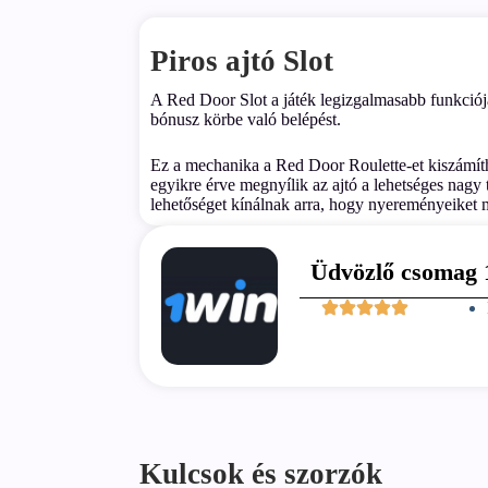
Piros ajtó Slot
A Red Door Slot a játék legizgalmasabb funkciója
bónusz körbe való belépést.
Ez a mechanika a Red Door Roulette-et kiszámíthat
egyikre érve megnyílik az ajtó a lehetséges nagy 
lehetőséget kínálnak arra, hogy nyereményeiket m
Üdvözlő csomag 
Kulcsok és szorzók