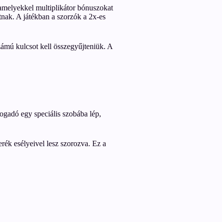
 amelyekkel multiplikátor bónuszokat
tnak. A játékban a szorzók a 2x-es
ámú kulcsot kell összegyűjteniük. A
ogadó egy speciális szobába lép,
erék esélyeivel lesz szorozva. Ez a