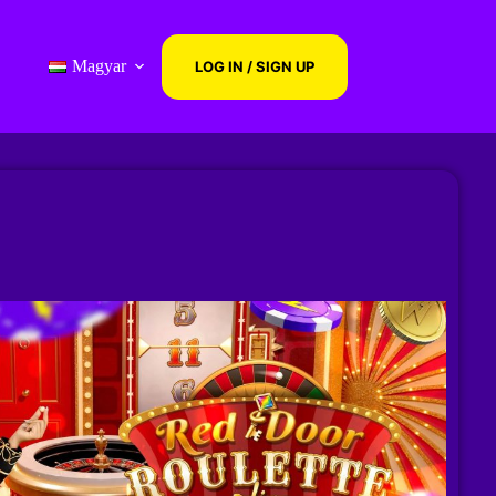
Magyar
LOG IN / SIGN UP