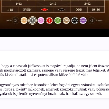
hogy a tapasztalt játékosokat is magával ragadja, de nem jelent összete
rék meghatározott számaira, színeire vagy részeire teszik meg tétjeiket. 
s kiszámíthatatlanná és potenciálisan kifizetődőbbé válik.
 hagyományos ruletthez hasonlóan lehet fogadni egyes számokra, színek
ei „piros ajtóként” működnek, amelyek szorzókat nyitnak vagy bónuszkö
ások is jelentős nyereményt hozhatnak, ha eltalálsz egy szorzót.