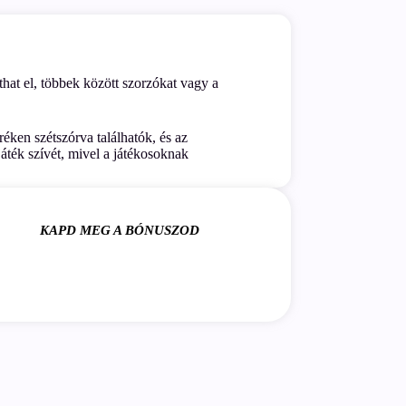
hat el, többek között szorzókat vagy a
éken szétszórva találhatók, és az
áték szívét, mivel a játékosoknak
KAPD MEG A BÓNUSZOD