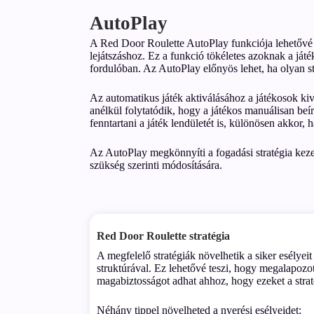
AutoPlay
A Red Door Roulette AutoPlay funkciója lehetővé t
lejátszáshoz. Ez a funkció tökéletes azoknak a já
fordulóban. Az AutoPlay előnyös lehet, ha olyan st
Az automatikus játék aktiválásához a játékosok kivá
anélkül folytatódik, hogy a játékos manuálisan beí
fenntartani a játék lendületét is, különösen akkor, h
Az AutoPlay megkönnyíti a fogadási stratégia ke
szükség szerinti módosítására.
Red Door Roulette stratégia
A megfelelő stratégiák növelhetik a siker esélye
struktúrával. Ez lehetővé teszi, hogy megalapoz
magabiztosságot adhat ahhoz, hogy ezeket a strat
Néhány tippel növelheted a nyerési esélyeidet: