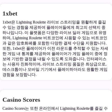
1xbet
1xbet은 Lightning Roulette 라이브 스트리밍을 원활하게 즐길
수 있는 경험을 제공하여 플레이어들에게 최고의 선택지 중
하나입니다. 이 플랫폼은 다양한 라이브 딜러 게임으로 유명
하며, Lightning Roulette 비트코인에 사용할 수 있는 비트코인
과 같은 암호화폐를 포함한 다양한 결제 수단을 지원합니다.
또한, 1xbet은 플레이어가 이전 라운드를 추적할 수 있는 자세
한 게임 내 통계를 제공하여 플레이어가 게임 플레이 중에 정
보에 기반한 결정을 내릴 수 있도록 도와줍니다. 인터페이스
는 사용자 친화적이며, 라이브 스트리밍 품질은 최상급으로,
데스크톱이나 모바일 기기에서 플레이하더라도 원활한 게임
경험을 보장합니다.
Casino Scores
Casino Scores는 또한 온라인에서 Lightning Roulette를 즐길 수