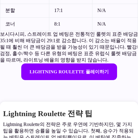
분할
17:1
N/A
코너
8:1
N/A
보시다시피, 스트레이트 업 베팅은 전통적인 룰렛의 표준 배당금
35:1에 비해 배당금이 29:1로 감소합니다. 이 감소는 배율이 적용
될 때 훨씬 더 큰 배당금을 받을 가능성이 있기 때문입니다. 빨강/
검정, 홀수/짝수 등 다른 유형의 베팅은 표준 유럽식 룰렛 배당금
을 따르며, 라이트닝 배율의 영향을 받지 않습니다.
LIGHTNING ROULETTE 플레이하기
Lightning Roulette 전략 팁
Lightning Roulette의 전략은 주로 우연에 기반하지만, 몇 가지
팁을 활용하면 승률을 높일 수 있습니다. 첫째, 승수가 적용되
는 베팅은 스트레이트 업 베팅뿐이므로, 이 베팅에 집중하는