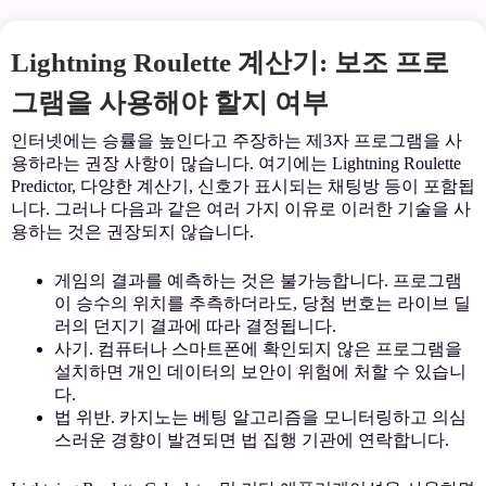
Lightning Roulette 계산기: 보조 프로
그램을 사용해야 할지 여부
인터넷에는 승률을 높인다고 주장하는 제3자 프로그램을 사
용하라는 권장 사항이 많습니다. 여기에는 Lightning Roulette
Predictor, 다양한 계산기, 신호가 표시되는 채팅방 등이 포함됩
니다. 그러나 다음과 같은 여러 가지 이유로 이러한 기술을 사
용하는 것은 권장되지 않습니다.
게임의 결과를 예측하는 것은 불가능합니다. 프로그램
이 승수의 위치를 추측하더라도, 당첨 번호는 라이브 딜
러의 던지기 결과에 따라 결정됩니다.
사기. 컴퓨터나 스마트폰에 확인되지 않은 프로그램을
설치하면 개인 데이터의 보안이 위험에 처할 수 있습니
다.
법 위반. 카지노는 베팅 알고리즘을 모니터링하고 의심
스러운 경향이 발견되면 법 집행 기관에 연락합니다.