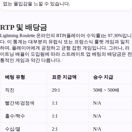
없는 몰입감을 느낄 수 있습니다.
RTP 및 배당금 ​
Lightning Roulette 온라인의 RTP(플레이어 수익률)는 97.30%입니
다. 이 통계는 대부분의 유럽식 또는 프랑스식 룰렛 게임과 일치
하며, 플레이어에게 공정하고 균형 잡힌 게임입니다. 그러나, 라
이트닝 배율이 도입됨에 따라 스트레이트 업 베팅의 배당금은 전
통적인 게임과 약간 다릅니다.
베팅 유형
표준 지급액
승수 지급
직진
29:1
50배 ~ 500배
빨간색/검정색
1:1
N/A
홀수/짝수
1:1
N/A
수십/열
2:1
N/A