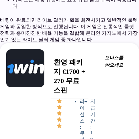
다.
베팅이 완료되면 라이브 딜러가 휠을 회전시키고 일반적인 룰렛
게임과 동일한 방식으로 진행됩니다. 이 게임은 전통적인 룰렛
전략과 흥미진진한 배율 기능을 결합해 온라인 카지노에서 가장
인기 있는 라이브 딜러 게임 중 하나입니다.
보너스를
환영 패키
받으세요
지 €1700 +
270 무료
스핀
라
지
이
급
선
기
스
간
:
:
1
쿠
~