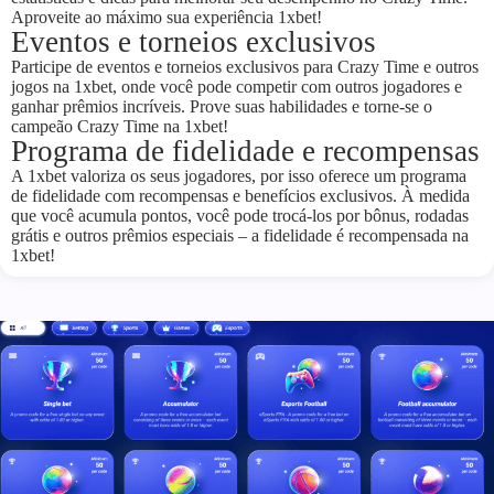
Aproveite ao máximo sua experiência 1xbet!
Eventos e torneios exclusivos
Participe de eventos e torneios exclusivos para Crazy Time e outros
jogos na 1xbet, onde você pode competir com outros jogadores e
ganhar prêmios incríveis. Prove suas habilidades e torne-se o
campeão Crazy Time na 1xbet!
Programa de fidelidade e recompensas
A 1xbet valoriza os seus jogadores, por isso oferece um programa
de fidelidade com recompensas e benefícios exclusivos. À medida
que você acumula pontos, você pode trocá-los por bônus, rodadas
grátis e outros prêmios especiais – a fidelidade é recompensada na
1xbet!