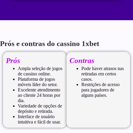
Prós e contras do cassino 1xbet
Prós
Contras
Ampla seleção de jogos
Pode haver atrasos nas
de cassino online.
retiradas em certos
Plataforma de jogos
casos.
móveis líder do setor.
Restrições de acesso
Excelente atendimento
para jogadores de
ao cliente 24 horas por
alguns países.
dia.
Variedade de opções de
depósito e retirada.
Interface de usuário
intuitiva e fácil de usar.