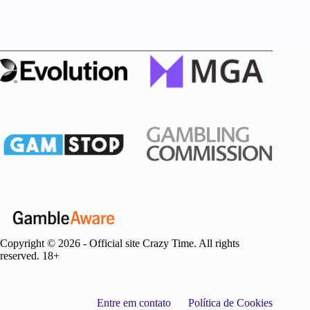
Copyright © 2026 - Official site Crazy Time. All rights
reserved. 18+
Entre em contato
Política de Cookies