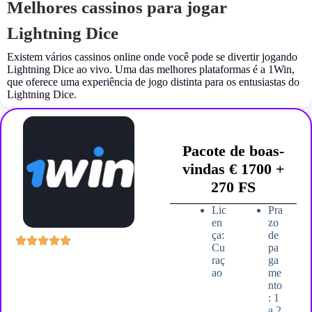
Melhores cassinos para jogar
Lightning Dice
Existem vários cassinos online onde você pode se divertir jogando
Lightning Dice ao vivo. Uma das melhores plataformas é a 1Win,
que oferece uma experiência de jogo distinta para os entusiastas do
Lightning Dice.
Pacote de boas-
vindas € 1700 +
270 FS
Lic
Pra
en
zo
ça:
de
Cu
pa
raç
ga
ao
me
nto
: 1
a 2