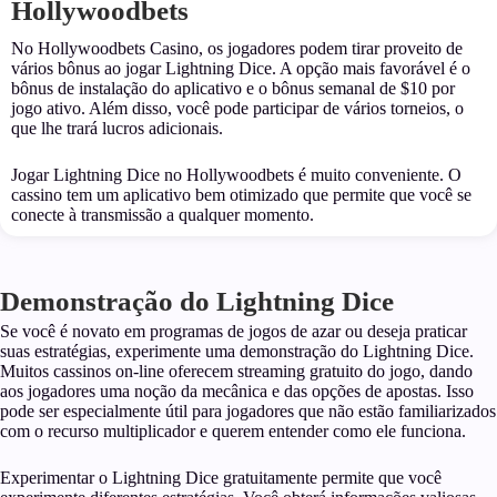
Hollywoodbets
No Hollywoodbets Casino, os jogadores podem tirar proveito de
vários bônus ao jogar Lightning Dice. A opção mais favorável é o
bônus de instalação do aplicativo e o bônus semanal de $10 por
jogo ativo. Além disso, você pode participar de vários torneios, o
que lhe trará lucros adicionais.
Jogar Lightning Dice no Hollywoodbets é muito conveniente. O
cassino tem um aplicativo bem otimizado que permite que você se
conecte à transmissão a qualquer momento.
Demonstração do Lightning Dice
Se você é novato em programas de jogos de azar ou deseja praticar
suas estratégias, experimente uma demonstração do Lightning Dice.
Muitos cassinos on-line oferecem streaming gratuito do jogo, dando
aos jogadores uma noção da mecânica e das opções de apostas. Isso
pode ser especialmente útil para jogadores que não estão familiarizados
com o recurso multiplicador e querem entender como ele funciona.
Experimentar o Lightning Dice gratuitamente permite que você