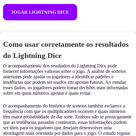
JOGAR LIGHTNING DICE
Como usar corretamente os resultados
do Lightning Dice
O acompanhamento dos resultados do Lightning Dice pode
fornecer informações valiosas sobre o jogo. A análise de sorteios
anteriores pode ajudar os jogadores a identificar padrões e
tendências que podem ser usados em apostas futuras. Ao estudar
esses dados, os jogadores podem tomar decisões mais informadas
sobre em quais números apostar e quais evitar.
O acompanhamento do histórico de sorteios também esclarece a
frequência com que os multiplicadores ocorrem e quais números
têm maior probabilidade de dar sorte. Embora não se possa garantir
que as tendências passadas continuem, essas informações podem
ser úteis para os jogadores que desejam desenvolver uma
abordagem mais orientada por dados para o jogo. O estudo regular