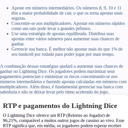
Aposte em números intermediários. Os números 8, 9, 10 e 11
têm a maior probabilidade de cair, o que os torna apostas mais
seguras.
Concentre-se nos multiplicadores. Apostar em números rápidos
como um raio pode levar a grandes prêmios.
Use uma estratégia de apostas equilibrada. Distribua suas
apostas entre vários números para aumentar suas chances de
ganhar.
Gerencie sua banca. É melhor não apostar mais do que 1% de
seu bankroll por rodada para poder jogar por mais tempo.
A combinação dessas estratégias ajudará a aumentar suas chances de
ganhar no Lightning Dice. Os jogadores podem maximizar seus
pagamentos potenciais e minimizar os riscos concentrando-se nos
números intermediários e fazendo apostas calculadas em números com
multiplicadores. Além disso, é fundamental gerenciar sua banca com
sabedoria e não se deixar levar pelo ritmo acelerado do jogo.
RTP e pagamentos do Lightning Dice
O Lightning Dice oferece um RTP (Retorno ao Jogador) de
96,21%, comparável a muitos outros jogos de cassino ao vivo. Esse
RTP significa que, em média, os jogadores podem esperar receber