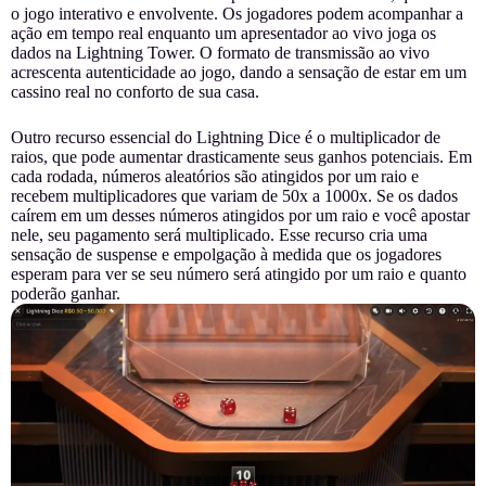
o jogo interativo e envolvente. Os jogadores podem acompanhar a
ação em tempo real enquanto um apresentador ao vivo joga os
dados na Lightning Tower. O formato de transmissão ao vivo
acrescenta autenticidade ao jogo, dando a sensação de estar em um
cassino real no conforto de sua casa.
Outro recurso essencial do Lightning Dice é o multiplicador de
raios, que pode aumentar drasticamente seus ganhos potenciais. Em
cada rodada, números aleatórios são atingidos por um raio e
recebem multiplicadores que variam de 50x a 1000x. Se os dados
caírem em um desses números atingidos por um raio e você apostar
nele, seu pagamento será multiplicado. Esse recurso cria uma
sensação de suspense e empolgação à medida que os jogadores
esperam para ver se seu número será atingido por um raio e quanto
poderão ganhar.