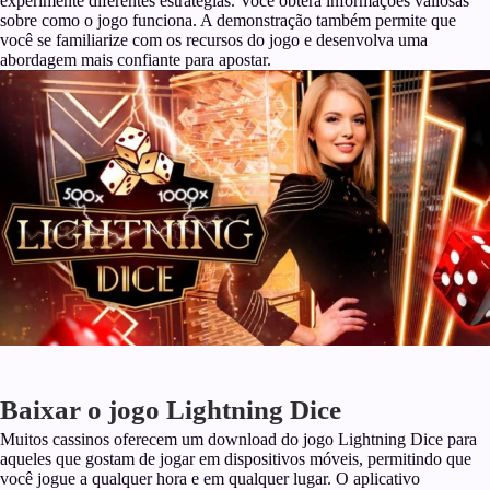
experimente diferentes estratégias. Você obterá informações valiosas
sobre como o jogo funciona. A demonstração também permite que
você se familiarize com os recursos do jogo e desenvolva uma
abordagem mais confiante para apostar.
Baixar o jogo Lightning Dice
Muitos cassinos oferecem um download do jogo Lightning Dice para
aqueles que gostam de jogar em dispositivos móveis, permitindo que
você jogue a qualquer hora e em qualquer lugar. O aplicativo