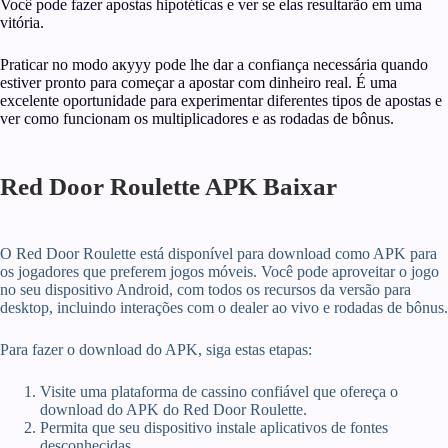
Você pode fazer apostas hipotéticas e ver se elas resultarão em uma
vitória.
Praticar no modo акууу pode lhe dar a confiança necessária quando
estiver pronto para começar a apostar com dinheiro real. É uma
excelente oportunidade para experimentar diferentes tipos de apostas e
ver como funcionam os multiplicadores e as rodadas de bônus.
Red Door Roulette APK Baixar
O Red Door Roulette está disponível para download como APK para
os jogadores que preferem jogos móveis. Você pode aproveitar o jogo
no seu dispositivo Android, com todos os recursos da versão para
desktop, incluindo interações com o dealer ao vivo e rodadas de bônus.
Para fazer o download do APK, siga estas etapas:
Visite uma plataforma de cassino confiável que ofereça o
download do APK do Red Door Roulette.
Permita que seu dispositivo instale aplicativos de fontes
desconhecidas.