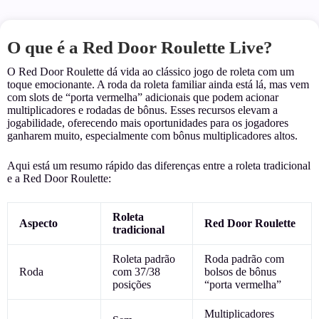
O que é a Red Door Roulette Live?
O Red Door Roulette dá vida ao clássico jogo de roleta com um
toque emocionante. A roda da roleta familiar ainda está lá, mas vem
com slots de “porta vermelha” adicionais que podem acionar
multiplicadores e rodadas de bônus. Esses recursos elevam a
jogabilidade, oferecendo mais oportunidades para os jogadores
ganharem muito, especialmente com bônus multiplicadores altos.
Aqui está um resumo rápido das diferenças entre a roleta tradicional
e a Red Door Roulette:
Roleta
Aspecto
Red Door Roulette
tradicional
Roleta padrão
Roda padrão com
Roda
com 37/38
bolsos de bônus
posições
“porta vermelha”
Multiplicadores