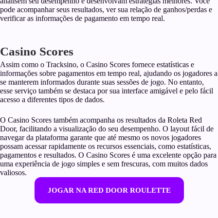
analisem seu desempenho e desenvolvam estratégias melhores. Você
pode acompanhar seus resultados, ver sua relação de ganhos/perdas e
verificar as informações de pagamento em tempo real.
Casino Scores
Assim como o Tracksino, o Casino Scores fornece estatísticas e
informações sobre pagamentos em tempo real, ajudando os jogadores a
se manterem informados durante suas sessões de jogo. No entanto,
esse serviço também se destaca por sua interface amigável e pelo fácil
acesso a diferentes tipos de dados.
O Casino Scores também acompanha os resultados da Roleta Red
Door, facilitando a visualização do seu desempenho. O layout fácil de
navegar da plataforma garante que até mesmo os novos jogadores
possam acessar rapidamente os recursos essenciais, como estatísticas,
pagamentos e resultados. O Casino Scores é uma excelente opção para
uma experiência de jogo simples e sem frescuras, com muitos dados
valiosos.
JOGAR NA RED DOOR ROULETTE