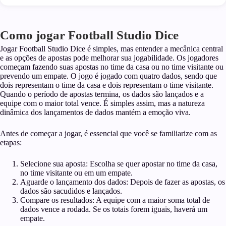
Como jogar Football Studio Dice
Jogar Football Studio Dice é simples, mas entender a mecânica central
e as opções de apostas pode melhorar sua jogabilidade. Os jogadores
começam fazendo suas apostas no time da casa ou no time visitante ou
prevendo um empate. O jogo é jogado com quatro dados, sendo que
dois representam o time da casa e dois representam o time visitante.
Quando o período de apostas termina, os dados são lançados e a
equipe com o maior total vence. É simples assim, mas a natureza
dinâmica dos lançamentos de dados mantém a emoção viva.
Antes de começar a jogar, é essencial que você se familiarize com as
etapas:
Selecione sua aposta: Escolha se quer apostar no time da casa,
no time visitante ou em um empate.
Aguarde o lançamento dos dados: Depois de fazer as apostas, os
dados são sacudidos e lançados.
Compare os resultados: A equipe com a maior soma total de
dados vence a rodada. Se os totais forem iguais, haverá um
empate.