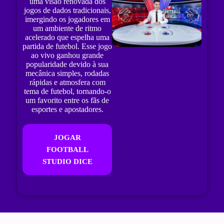
uma visão renovada dos
jogos de dados tradicionais,
imergindo os jogadores em
um ambiente de ritmo
acelerado que espelha uma
partida de futebol. Esse jogo
ao vivo ganhou grande
popularidade devido à sua
mecânica simples, rodadas
rápidas e atmosfera com
tema de futebol, tornando-o
um favorito entre os fãs de
esportes e apostadores.
JOGAR
FOOTBALL
STUDIO DICE