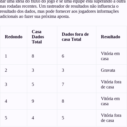
dar uma ideia do fluxo do jogo e se uma equipe está superando a outra
nas rodadas recentes. Um rastreador de resultados não influencia o
resultado dos dados, mas pode fornecer aos jogadores informações
adicionais ao fazer sua próxima aposta.
Casa
Dados fora de
Redondo
Dados
Resultado
casa Total
Total
Vitória em
1
8
6
casa
2
3
3
Gravata
Vitória fora
3
5
7
de casa
Vitória em
4
9
8
casa
Vitória fora
5
4
5
de casa