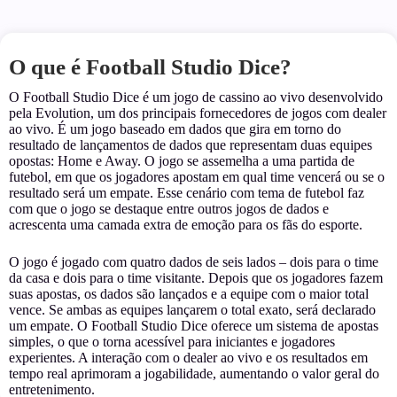
O que é Football Studio Dice?
O Football Studio Dice é um jogo de cassino ao vivo desenvolvido
pela Evolution, um dos principais fornecedores de jogos com dealer
ao vivo. É um jogo baseado em dados que gira em torno do
resultado de lançamentos de dados que representam duas equipes
opostas: Home e Away. O jogo se assemelha a uma partida de
futebol, em que os jogadores apostam em qual time vencerá ou se o
resultado será um empate. Esse cenário com tema de futebol faz
com que o jogo se destaque entre outros jogos de dados e
acrescenta uma camada extra de emoção para os fãs do esporte.
O jogo é jogado com quatro dados de seis lados – dois para o time
da casa e dois para o time visitante. Depois que os jogadores fazem
suas apostas, os dados são lançados e a equipe com o maior total
vence. Se ambas as equipes lançarem o total exato, será declarado
um empate. O Football Studio Dice oferece um sistema de apostas
simples, o que o torna acessível para iniciantes e jogadores
experientes. A interação com o dealer ao vivo e os resultados em
tempo real aprimoram a jogabilidade, aumentando o valor geral do
entretenimento.