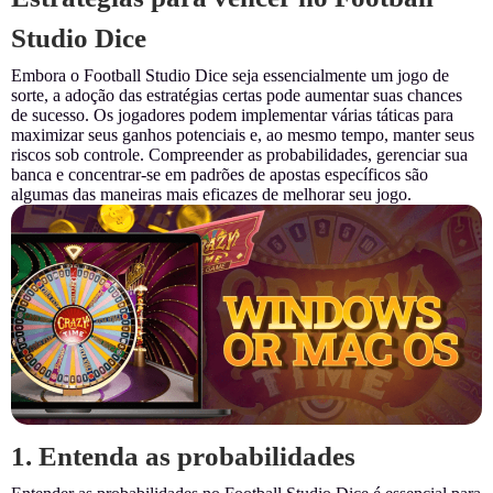
Studio Dice
Embora o Football Studio Dice seja essencialmente um jogo de
sorte, a adoção das estratégias certas pode aumentar suas chances
de sucesso. Os jogadores podem implementar várias táticas para
maximizar seus ganhos potenciais e, ao mesmo tempo, manter seus
riscos sob controle. Compreender as probabilidades, gerenciar sua
banca e concentrar-se em padrões de apostas específicos são
algumas das maneiras mais eficazes de melhorar seu jogo.
1. Entenda as probabilidades