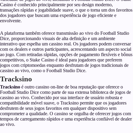
Casino é conhecido principalmente por seu design moderno,
transações rápidas e jogabilidade suave, o que o torna um dos favoritos
dos jogadores que buscam uma experiência de jogo eficiente e
envolvente.
A plataforma também oferece transmissão ao vivo do Football Studio
Dice, proporcionando visuais de alta definição e um ambiente
interativo que espelha um cassino real. Os jogadores podem conversar
com os dealers e outros participantes, acrescentando um aspecto social
ao jogo. Com retiradas rápidas, opções de pagamento flexíveis e bônus
competitivos, o Stake Casino é ideal para jogadores que preferem
jogos com criptomoedas enquanto desfrutam de jogos tradicionais de
cassino ao vivo, como o Football Studio Dice.
Tracksino
Tracksino
é outro cassino on-line de boa reputação que oferece o
Football Studio Dice como parte de sua extensa biblioteca de jogos de
cassino ao vivo. Conhecido por sua interface de usuário robusta e
compatibilidade móvel suave, o Tracksino permite que os jogadores
desfrutem de seus jogos favoritos em qualquer dispositivo sem
comprometer a qualidade. O cassino se orgulha de oferecer jogos com
tempos de carregamento rápidos e uma experiência confiável de dealer
ao vivo.