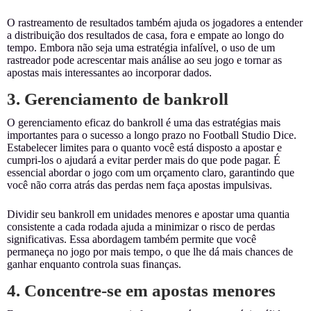
O rastreamento de resultados também ajuda os jogadores a entender
a distribuição dos resultados de casa, fora e empate ao longo do
tempo. Embora não seja uma estratégia infalível, o uso de um
rastreador pode acrescentar mais análise ao seu jogo e tornar as
apostas mais interessantes ao incorporar dados.
3. Gerenciamento de bankroll
O gerenciamento eficaz do bankroll é uma das estratégias mais
importantes para o sucesso a longo prazo no Football Studio Dice.
Estabelecer limites para o quanto você está disposto a apostar e
cumpri-los o ajudará a evitar perder mais do que pode pagar. É
essencial abordar o jogo com um orçamento claro, garantindo que
você não corra atrás das perdas nem faça apostas impulsivas.
Dividir seu bankroll em unidades menores e apostar uma quantia
consistente a cada rodada ajuda a minimizar o risco de perdas
significativas. Essa abordagem também permite que você
permaneça no jogo por mais tempo, o que lhe dá mais chances de
ganhar enquanto controla suas finanças.
4. Concentre-se em apostas menores