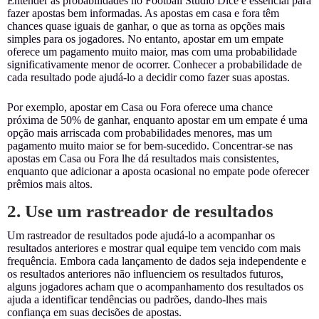
Entender as probabilidades no Football Studio Dice é essencial para
fazer apostas bem informadas. As apostas em casa e fora têm
chances quase iguais de ganhar, o que as torna as opções mais
simples para os jogadores. No entanto, apostar em um empate
oferece um pagamento muito maior, mas com uma probabilidade
significativamente menor de ocorrer. Conhecer a probabilidade de
cada resultado pode ajudá-lo a decidir como fazer suas apostas.
Por exemplo, apostar em Casa ou Fora oferece uma chance
próxima de 50% de ganhar, enquanto apostar em um empate é uma
opção mais arriscada com probabilidades menores, mas um
pagamento muito maior se for bem-sucedido. Concentrar-se nas
apostas em Casa ou Fora lhe dá resultados mais consistentes,
enquanto que adicionar a aposta ocasional no empate pode oferecer
prêmios mais altos.
2. Use um rastreador de resultados
Um rastreador de resultados pode ajudá-lo a acompanhar os
resultados anteriores e mostrar qual equipe tem vencido com mais
frequência. Embora cada lançamento de dados seja independente e
os resultados anteriores não influenciem os resultados futuros,
alguns jogadores acham que o acompanhamento dos resultados os
ajuda a identificar tendências ou padrões, dando-lhes mais
confiança em suas decisões de apostas.