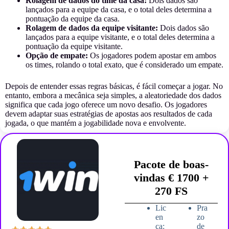
Rolagem de dados do time da casa:
Dois dados são
lançados para a equipe da casa, e o total deles determina a
pontuação da equipe da casa.
Rolagem de dados da equipe visitante:
Dois dados são
lançados para a equipe visitante, e o total deles determina a
pontuação da equipe visitante.
Opção de empate:
Os jogadores podem apostar em ambos
os times, rolando o total exato, que é considerado um empate.
Depois de entender essas regras básicas, é fácil começar a jogar. No
entanto, embora a mecânica seja simples, a aleatoriedade dos dados
significa que cada jogo oferece um novo desafio. Os jogadores
devem adaptar suas estratégias de apostas aos resultados de cada
jogada, o que mantém a jogabilidade nova e envolvente.
Pacote de boas-
vindas € 1700 +
270 FS
Lic
Pra
en
zo
ça:
de