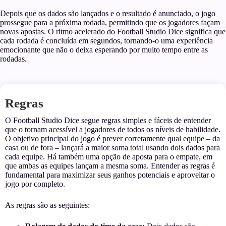
Depois que os dados são lançados e o resultado é anunciado, o jogo
prossegue para a próxima rodada, permitindo que os jogadores façam
novas apostas. O ritmo acelerado do Football Studio Dice significa que
cada rodada é concluída em segundos, tornando-o uma experiência
emocionante que não o deixa esperando por muito tempo entre as
rodadas.
Regras
O Football Studio Dice segue regras simples e fáceis de entender
que o tornam acessível a jogadores de todos os níveis de habilidade.
O objetivo principal do jogo é prever corretamente qual equipe – da
casa ou de fora – lançará a maior soma total usando dois dados para
cada equipe. Há também uma opção de aposta para o empate, em
que ambas as equipes lançam a mesma soma. Entender as regras é
fundamental para maximizar seus ganhos potenciais e aproveitar o
jogo por completo.
As regras são as seguintes: