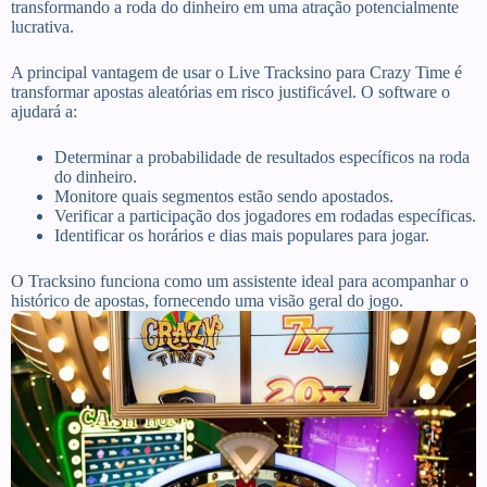
transformando a roda do dinheiro em uma atração potencialmente
lucrativa.
A principal vantagem de usar o Live Tracksino para Crazy Time é
transformar apostas aleatórias em risco justificável. O software o
ajudará a:
Determinar a probabilidade de resultados específicos na roda
do dinheiro.
Monitore quais segmentos estão sendo apostados.
Verificar a participação dos jogadores em rodadas específicas.
Identificar os horários e dias mais populares para jogar.
O Tracksino funciona como um assistente ideal para acompanhar o
histórico de apostas, fornecendo uma visão geral do jogo.