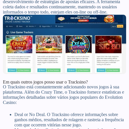
desenvolvimento de estratégias de apostas eficazes. A ferramenta
coleta dados e resultados continuamente, mantendo os usuários
informados o tempo todo, estejam eles on-line ou off-line.
Em quais outros jogos posso usar o Tracksino?
O Tracksino está constantemente adicionando novos jogos à sua
plataforma. Além do Crazy Time, o Tracksino fornece estatísticas e
informações detalhadas sobre vários jogos populares do Evolution
Casino:
Deal or No Deal. O Tracksino oferece informações sobre
ganhos médios, resultados de rolagem e rastreia a frequência
com que ocorrem vitórias nesse jogo.