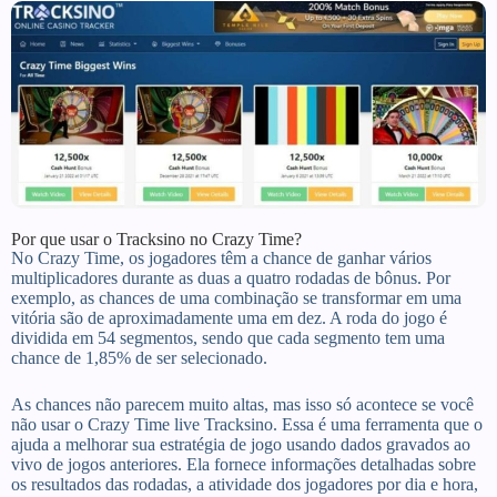
Por que usar o Tracksino no Crazy Time?
No Crazy Time, os jogadores têm a chance de ganhar vários
multiplicadores durante as duas a quatro rodadas de bônus. Por
exemplo, as chances de uma combinação se transformar em uma
vitória são de aproximadamente uma em dez. A roda do jogo é
dividida em 54 segmentos, sendo que cada segmento tem uma
chance de 1,85% de ser selecionado.
As chances não parecem muito altas, mas isso só acontece se você
não usar o Crazy Time live Tracksino. Essa é uma ferramenta que o
ajuda a melhorar sua estratégia de jogo usando dados gravados ao
vivo de jogos anteriores. Ela fornece informações detalhadas sobre
os resultados das rodadas, a atividade dos jogadores por dia e hora,