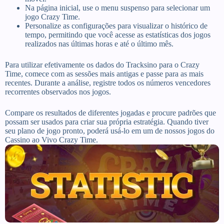
Na página inicial, use o menu suspenso para selecionar um
jogo Crazy Time.
Personalize as configurações para visualizar o histórico de
tempo, permitindo que você acesse as estatísticas dos jogos
realizados nas últimas horas e até o último mês.
Para utilizar efetivamente os dados do Tracksino para o Crazy
Time, comece com as sessões mais antigas e passe para as mais
recentes. Durante a análise, registre todos os números vencedores
recorrentes observados nos jogos.
Compare os resultados de diferentes jogadas e procure padrões que
possam ser usados para criar sua própria estratégia. Quando tiver
seu plano de jogo pronto, poderá usá-lo em um de nossos jogos do
Cassino ao Vivo Crazy Time.