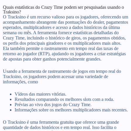
Quais estatísticas do Crazy Time podem ser pesquisadas usando o
Traksino?
O Tracksino é um recurso valioso para os jogadores, oferecendo um
acompanhamento abrangente das pontuações do dealer, pagamentos
esperados, multiplicadores e acesso a dados históricos da última
semana ou mês. A ferramenta fornece estatísticas detalhadas do
Crazy Time, incluindo o histórico de giros, os pagamentos obtidos,
os perfis dos principais giradores e os multiplicadores mais altos.
Ela também permite o rastreamento em tempo real das taxas de
retorno ao jogador (RTP), ajudando os jogadores a criar estratégias
de apostas para obter ganhos potencialmente grandes.
Usando a ferramenta de rastreamento de jogos em tempo real do
Tracksino, os jogadores podem acessar uma variedade de
informações, como
Vídeos das maiores vitórias.
Resultados comparando os melhores slots com a roda.
Prévias ao vivo dos jogos do Crazy Time.
Informações sobre os melhores multiplicadores mais recentes.
O Tracksino é uma ferramenta gratuita que oferece uma grande
quantidade de dados históricos e em tempo real. Isso facilita o